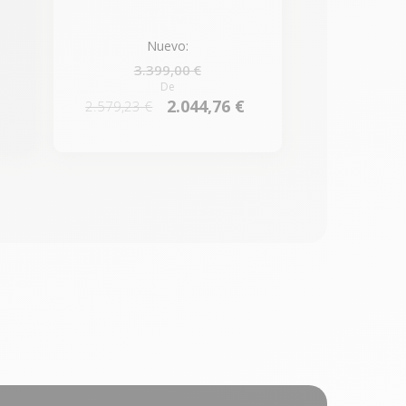
Nuevo:
3.399,00 €
De
2.044,76 €
2.579,23 €