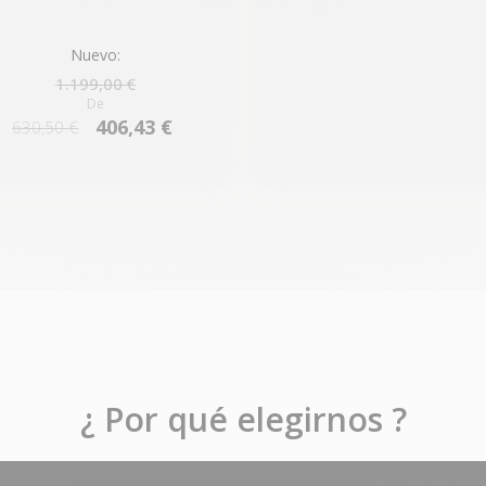
Nuevo:
1.199,00 €
De
406,43 €
630,50 €
¿ Por qué elegirnos ?