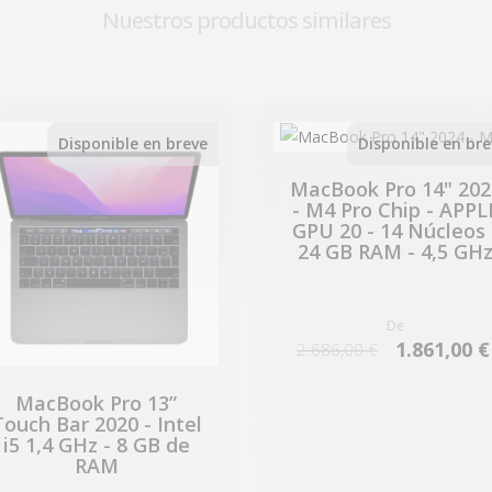
Nuestros productos similares
-224,07 €
-825,00 €
REBAJAS
REBAJAS
Disponible en breve
Disponible en bre
MacBook Pro 14" 202
- M4 Pro Chip - APPL
GPU 20 - 14 Núcleos 
24 GB RAM - 4,5 GH
De
1.861,00 €
2.686,00 €
MacBook Pro 13”
Touch Bar 2020 - Intel
i5 1,4 GHz - 8 GB de
RAM