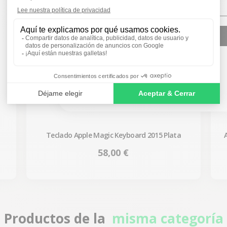
SIGN ME UP!
NO, THANKS
Teclado Apple Magic Keyboard 2015 Plata
Precio
58,00 €
Productos de la
misma categoría