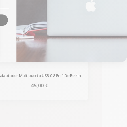
Adaptador Multipuerto USB C 8 En 1 De Belkin
Precio
45,00 €