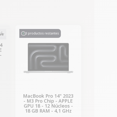
-534,47 €
REBAJAS
3 productos restantes
ve
4
E
-
z
MacBook Pro 14" 2023
- M3 Pro Chip - APPLE
GPU 18 - 12 Núcleos -
18 GB RAM - 4,1 GHz