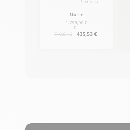
Nuevo:
1.799,00 €
De
435,53 €
749,81 €