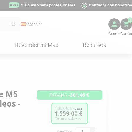
PRO
Sitio web para profesionales
Contacta con nosotros
0
Español
Revender mi Mac
Recursos
le M5
-301,46 €
REBAJAS
leos -
1.860,46 €
IVA incl.
1.559,00 €
De una sola vez
Cantidad