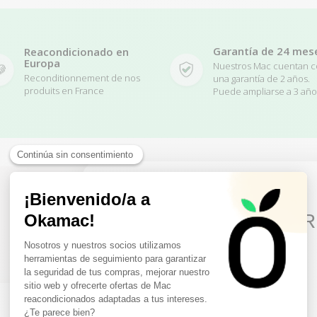
Garantía de 24 mes
Reacondicionado en
Europa
Nuestros Mac cuentan 
Reconditionnement de nos
una garantía de 2 años.
produits en France
Puede ampliarse a 3 año
10€ FREE ON YOUR
Related Products
FIRST ORDER
Sign up to receive your discount.