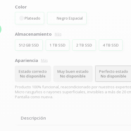
Color
Plateado
Negro Espacial
Almacenamiento
Más
512 GB SSD
1 TB SSD
2 TB SSD
4 TB SSD
Apariencia
Más
Estado correcto
Muy buen estado
Perfecto estado
No disponible
No disponible
No disponible
Producto 100% funcional, reacondicionado por nuestros expertos
Micro rasguños o rayones superficiales, invisibles a más de 20 cm
Pantalla como nueva.
Descripción