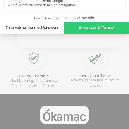
SIGN ME UP!
NO, THANKS
Reconditionné
en France
Mac
100% vérifié
Nos Mac sont reconditionnés en
Chaque Mac est inspecté, testé,
plein coeur de l'Anjou
nettoyé et réinstallé
Livraison
offerte
Garantie
12 mois
Livraison gratuite sans minimum
Nos Mac sont garantis 12 mois.
d’achat
Extension possible à 24 mois.