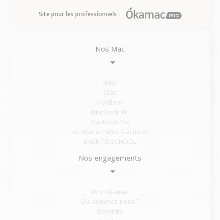
Site pour les professionnels :
Nos Mac
iMac
Mac
MacBook
MacBook Air
MacBook Pro
Les Vilains Petits MacBook !
BACK TO SCHOOL
Nos engagements
Avis Okamac
Qui sommes-nous ?
Garantie