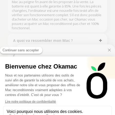
Mac au peigne fin avant de les proposer à la vente. La
batterie est quant à elle garantie à 85%. Une fois les pièces
changées, l'ordinateur est une nouvelle fois testé afin de
vérifier son fonctionnement complet. S’il est donc possible
d’acheter un Mac occasion pas cher, sur Okamac vous
pouvez acquérir un Mac reconditionné pas cher et 100%
fonctionnel.
A quoi va ressembler mon Mac ?
Qu’est ce qui me dit que mon Mac
fonctionnera ?
10€ FREE ON YOUR
FIRST ORDER
Quel Mac choisir ?
Sign up to receive your discount.
Une autre raison d’acheter reconditionné ?