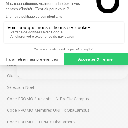
OkaCampus x Paris 13
Okamac x F.N.A.C
OkaCE X CE Ouest France
SIGN ME UP!
Code PROMO CY école de design x OkaCampus
NO, THANKS
Okacampus - Code Promo - Ecole de Design Nantes
(EDD)
Okacampus X INSA
Sélection Noël
Code PROMO étudiants UNIF x OkaCampus
Code PROMO Membres UNIF x OkaCampus
Code PROMO ECOPIA x OkaCampus