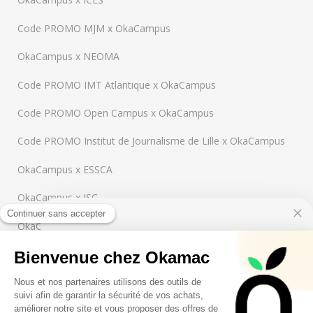
Code PROMO MJM x OkaCampus
OkaCampus x NEOMA
Code PROMO IMT Atlantique x OkaCampus
Code PROMO Open Campus x OkaCampus
Code PROMO Institut de Journalisme de Lille x OkaCampus
OkaCampus x ESSCA
OkaCampus x ISC
OkaCampus x INSEEC
10€ FREE ON YOUR
OkaCampus x Rennes Business School
FIRST ORDER
Code PROMO Pôle BTS alternance x OkaCampus
OkaCampus x UCO
Sign up to receive your discount.