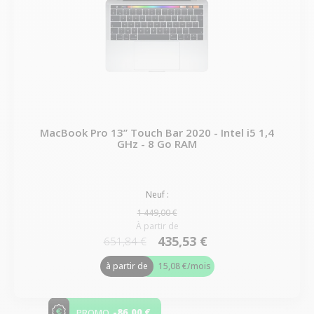
MacBook Pro 13” Touch Bar 2020 - Intel i5 1,4
GHz - 8 Go RAM
Neuf :
1 449,00 €
À partir de
435,53 €
651,84 €
à partir de
15,08 €
/mois
-86,00 €
PROMO