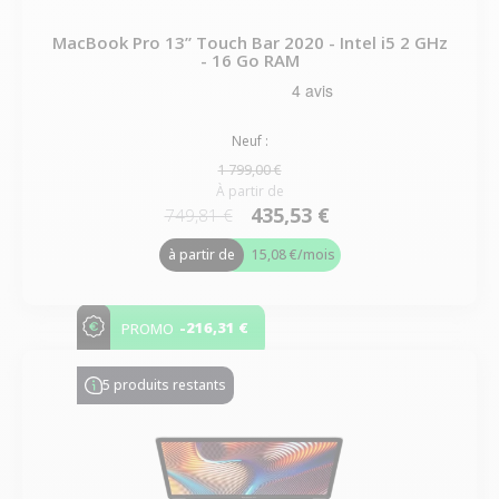
MacBook Pro 13” Touch Bar 2020 - Intel i5 2 GHz
- 16 Go RAM
Neuf :
1 799,00 €
À partir de
435,53 €
749,81 €
à partir de
15,08 €
/mois
-216,31 €
PROMO
5 produits restants