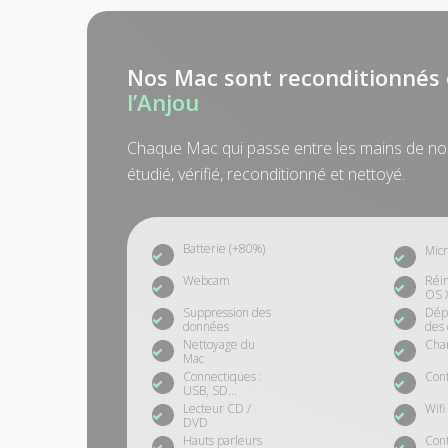
Nos Mac sont reconditionnés 
l’Anjou
Chaque Mac qui passe entre les mains de no
étudié, vérifié, reconditionné et nettoyé.
Batterie (+80%)
Mic
Webcam
Réin
OS 
Suppression des
Dép
données
des
Nettoyage du
Cha
Mac
Connectiques :
Conf
USB, SD...
Lecteur CD /
Wifi
DVD
Hauts parleurs
Cont