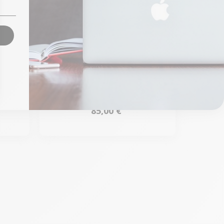
c
Chargeur MacBook Apple
nche
USBC 140W - MacBook
Pro 16" 2021 et 2023
À partir de
85,00 €