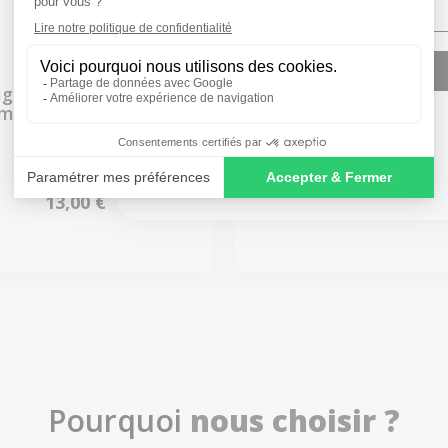
SIGN ME UP!
ightning vers USB 1
Souris Apple Magi
mètre Blanc Apple
Mouse 3 USBC - Bla
NO, THANKS
À partir de
À partir de
13,00 €
79,00 €
Pourquoi
nous choisir ?