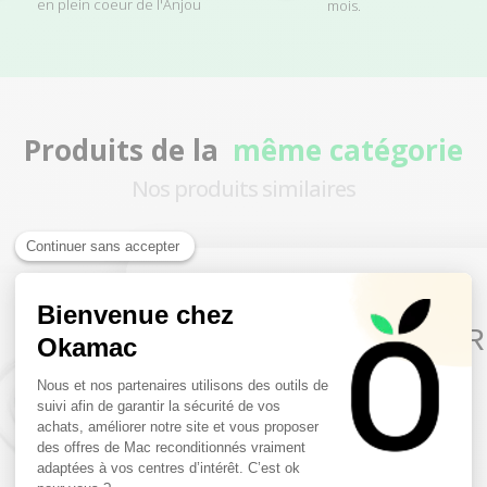
en plein coeur de l'Anjou
mois.
Produits de la
même catégorie
Nos produits similaires
10€ FREE ON YOUR
FIRST ORDER
Sign up to receive your discount.