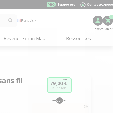
PRO
Espace pro
Contactez-nous
0
Français
Revendre mon Mac
Ressources
ans fil
TTC
79,00 €
En une fois
OU PAYER EN