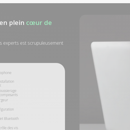
en plein
cœur de
s experts est scrupuleusement
rophone
stallation
X
oussierage
 composants
rgeur
iguration
 et Bluetooth
rôle des vis