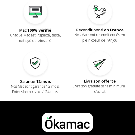
Reconditionné
en France
Mac
100% vérifié
Nos Mac sont reconditionnés en
Chaque Mac est inspecté, testé,
plein coeur de l'Anjou
nettoyé et réinstallé
Livraison
offerte
Garantie
12 mois
Livraison gratuite sans minimum
Nos Mac sont garantis 12 mois.
d’achat
Extension possible à 24 mois.