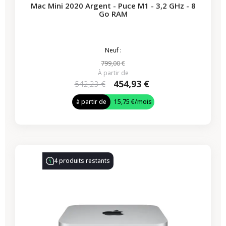
Mac Mini 2020 Argent - Puce M1 - 3,2 GHz - 8
Go RAM
Neuf :
799,00 €
À partir de
454,93 €
542,23 €
à partir de
15,75 €
/mois
4 produits restants