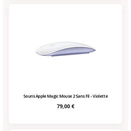
Souris Apple Magic Mouse 2 Sans Fil - Violette
Prix
79,00 €