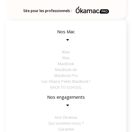
Site pour les professionnels :
Nos Mac
iMac
Mac
MacBook
MacBook Air
MacBook Pro
Les Vilains Petits MacBook !
BACK TO SCHOOL
Nos engagements
Avis Okamac
Qui sommes-nous ?
Garantie