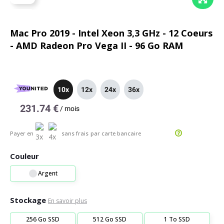
Mac Pro 2019 - Intel Xeon 3,3 GHz - 12 Coeurs
- AMD Radeon Pro Vega II - 96 Go RAM
10x
12x
24x
36x
231.74 €
/
mois
Payer en
sans frais
par carte bancaire
Couleur
Argent
Stockage
En savoir plus
256 Go SSD
512 Go SSD
1 To SSD