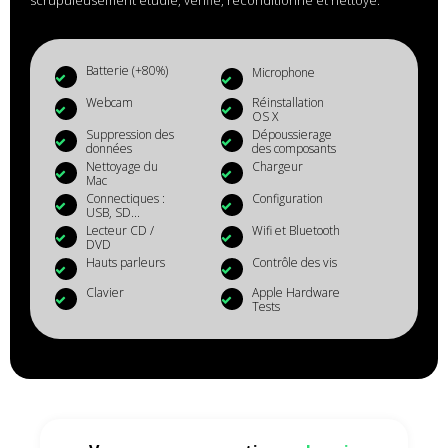
scrupuleusement étudié, vérifié, reconditionné et nettoyé.
Batterie (+80%)
Microphone
Webcam
Réinstallation
OS X
Suppression des
Dépoussierage
données
des composants
Nettoyage du
Chargeur
Mac
Connectiques :
Configuration
USB, SD...
Lecteur CD /
Wifi et Bluetooth
DVD
Hauts parleurs
Contrôle des vis
Clavier
Apple Hardware
Tests