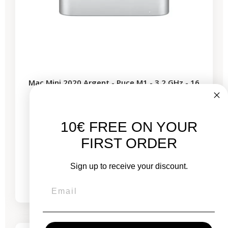
Mac Mini 2020 Argent - Puce M1 - 3,2 GHz - 16
Go RAM
10€ FREE ON YOUR
Neuf :
FIRST ORDER
1 029,00 €
À partir de
629,53 €
Sign up to receive your discount.
à partir de
21,80 €
/mois
-544,00 €
PROMO