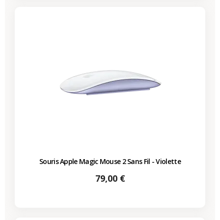
Souris Apple Magic Mouse 2 Sans Fil - Violette
Prix
79,00 €