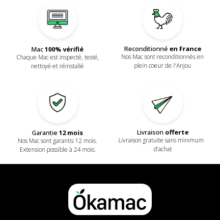
Reconditionné
en France
Mac
100% vérifié
Nos Mac sont reconditionnés en
Chaque Mac est inspecté, testé,
plein coeur de l'Anjou
nettoyé et réinstallé
Livraison
offerte
Garantie
12 mois
Livraison gratuite sans minimum
Nos Mac sont garantis 12 mois.
d’achat
Extension possible à 24 mois.