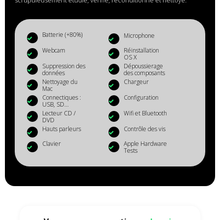
scrupuleusement étudié, vérifié, reconditionné et nettoyé.
Batterie (+80%)
Microphone
Webcam
Réinstallation
OS X
Suppression des
Dépoussierage
données
des composants
Nettoyage du
Chargeur
Mac
Connectiques :
Configuration
USB, SD...
Lecteur CD /
Wifi et Bluetooth
DVD
Hauts parleurs
Contrôle des vis
Clavier
Apple Hardware
Tests