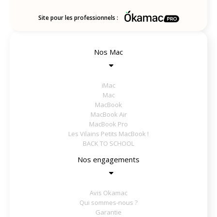
Site pour les professionnels :
Nos Mac
iMac
Mac
MacBook
MacBook Air
MacBook Pro
Les Vilains Petits MacBook !
BACK TO SCHOOL
Nos engagements
Avis Okamac
Qui sommes-nous ?
Garantie