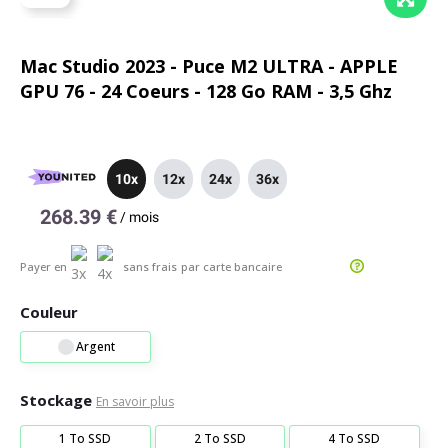
Mac Studio 2023 - Puce M2 ULTRA - APPLE
GPU 76 - 24 Coeurs - 128 Go RAM - 3,5 Ghz
10x
12x
24x
36x
268.39 €
/
mois
Payer en
sans frais
par carte bancaire
Couleur
Argent
Stockage
En savoir plus
1 To SSD
2 To SSD
4 To SSD