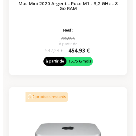
Mac Mini 2020 Argent - Puce M1 - 3,2 GHz - 8
Go RAM
Neuf :
799,00 €
À partir de
454,93 €
542,23 €
à partir de
15,75 €
/mois
2 produits restants