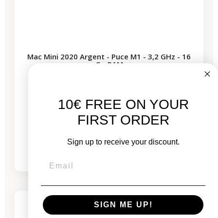
Mac Mini 2020 Argent - Puce M1 - 3,2 GHz - 16
Go RAM
Neuf :
10€ FREE ON YOUR
1 029,00 €
FIRST ORDER
À partir de
629,53 €
Sign up to receive your discount.
à partir de
21,80 €
/mois
-544,00 €
PROMO
SIGN ME UP!
1 produit restant