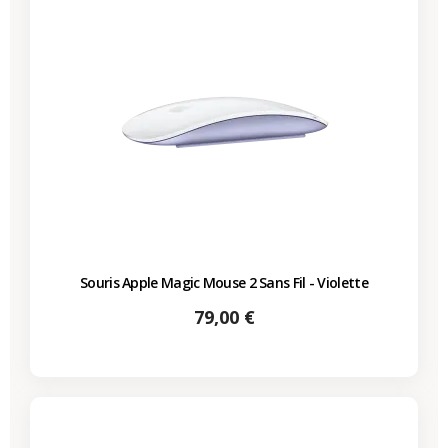
Souris Apple Magic Mouse 2 Sans Fil - Violette
Prix
79,00 €