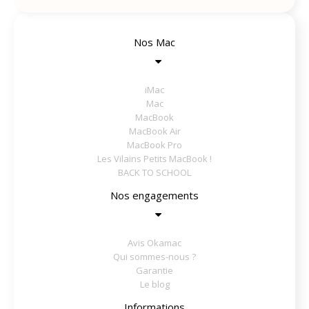
Nos Mac
iMac
Mac
MacBook
MacBook Air
MacBook Pro
Les Vilains Petits MacBook !
BACK TO SCHOOL
Nos engagements
Avis Okamac
Qui sommes-nous ?
Garantie
Le blog
Informations