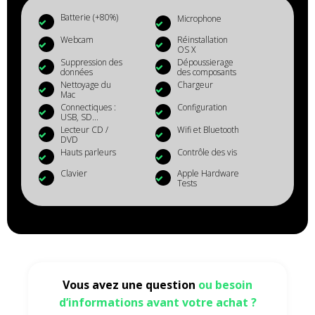
Batterie (+80%)
Microphone
Webcam
Réinstallation
OS X
Suppression des
Dépoussierage
données
des composants
Nettoyage du
Chargeur
Mac
Connectiques :
Configuration
USB, SD...
Lecteur CD /
Wifi et Bluetooth
DVD
Hauts parleurs
Contrôle des vis
Clavier
Apple Hardware
Tests
Vous avez une question
ou besoin
d’informations avant votre achat ?