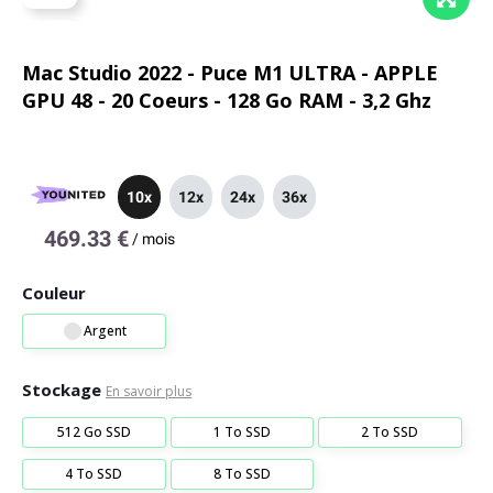
Mac Studio 2022 - Puce M1 ULTRA - APPLE
GPU 48 - 20 Coeurs - 128 Go RAM - 3,2 Ghz
10x
12x
24x
36x
469.33 €
/
mois
Couleur
Argent
Stockage
En savoir plus
512 Go SSD
1 To SSD
2 To SSD
4 To SSD
8 To SSD