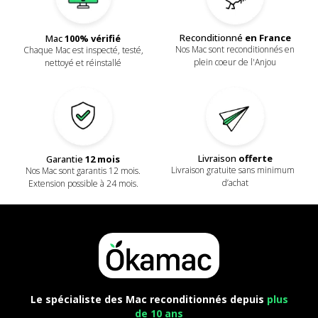
Reconditionné
en France
Mac
100% vérifié
Nos Mac sont reconditionnés en
Chaque Mac est inspecté, testé,
plein coeur de l'Anjou
nettoyé et réinstallé
Livraison
offerte
Garantie
12 mois
Livraison gratuite sans minimum
Nos Mac sont garantis 12 mois.
d’achat
Extension possible à 24 mois.
Le spécialiste des Mac reconditionnés depuis
plus
de 10 ans