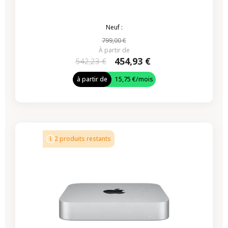
Neuf :
799,00 €
À partir de
454,93 €
542,23 €
à partir de
15,75 €
/mois
2 produits restants