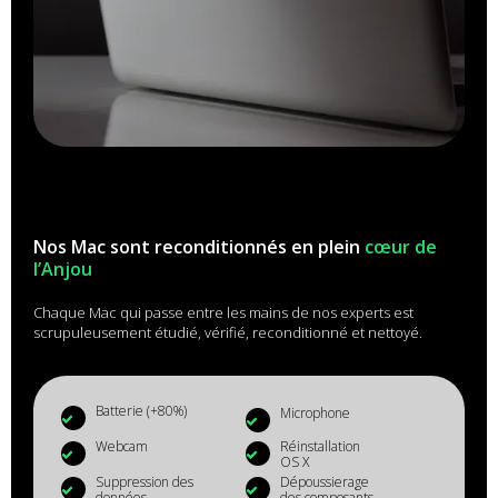
Nos Mac sont reconditionnés en plein
cœur de
l’Anjou
Chaque Mac qui passe entre les mains de nos experts est
scrupuleusement étudié, vérifié, reconditionné et nettoyé.
Batterie (+80%)
Microphone
Webcam
Réinstallation
OS X
Suppression des
Dépoussierage
données
des composants