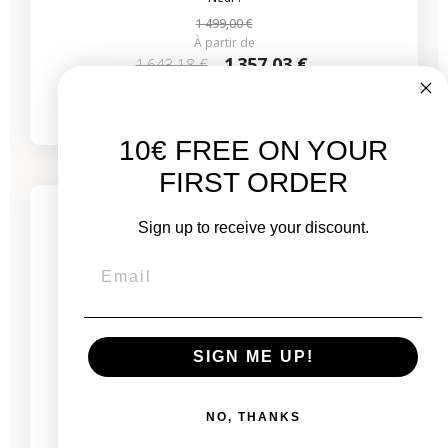
1 499,00 €
À partir de
1 357,03 €
1 643,18 €
à partir de
47,00 €
/mois
10€ FREE ON YOUR
-314,28 €
PROMO
FIRST ORDER
5 produits restants
Sign up to receive your discount.
SIGN ME UP!
NO, THANKS