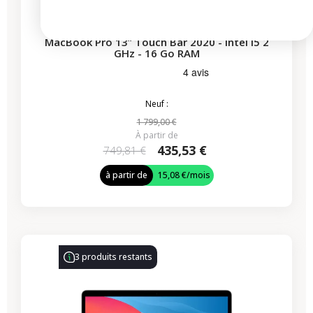
MacBook Pro 13” Touch Bar 2020 - Intel i5 2
GHz - 16 Go RAM
Neuf :
1 799,00 €
À partir de
435,53 €
749,81 €
à partir de
15,08 €
/mois
-435,53 €
PROMO
3 produits restants