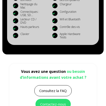
Nettoyage du
Chargeur
Mac
Connectiques :
Configuration
USB, SD...
Lecteur CD /
Wifi et Bluetooth
DVD
Hauts parleurs
Contrôle des vis
Clavier
Apple Hardware
Tests
Vous avez une question
ou besoin
d’informations avant votre achat ?
Consultez la FAQ
Contactez-nous