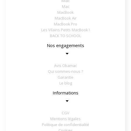
iMac
Mac
MacBook
MacBook Air
MacBook Pro
Les Vilains Petits MacBook !
BACK TO SCHOOL
Nos engagements
Avis Okamac
Qui sommes-nous ?
Garantie
Le blog
Informations
CGV
Mentions légales
Politique de confidentialité
Cookies