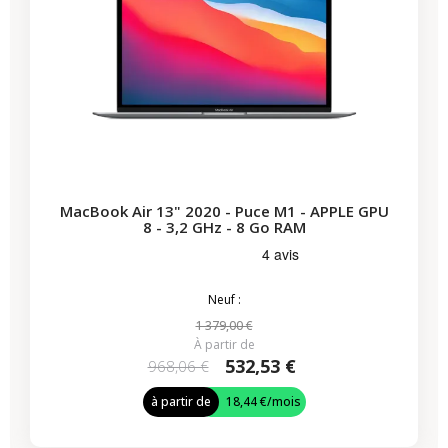
MacBook Air 13" 2020 - Puce M1 - APPLE GPU
8 - 3,2 GHz - 8 Go RAM
Neuf :
1 379,00 €
À partir de
532,53 €
968,06 €
à partir de
18,44 €
/mois