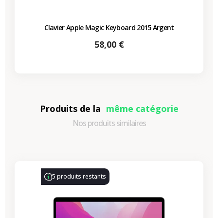
Clavier Apple Magic Keyboard 2015 Argent
Prix
58,00 €
Produits de la
même catégorie
Nos produits similaires
-330,77 €
PROMO
5 produits restants