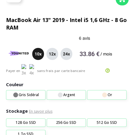
MacBook Air 13" 2019 - Intel i5 1,6 GHz - 8 Go
RAM
33.86 €
10x
12x
24x
/
mois
Payer en
sans frais
par carte bancaire
Couleur
Gris Sidéral
Argent
Or
Stockage
En savoir plus
128 Go SSD
256 Go SSD
512 Go SSD
1 To SSD