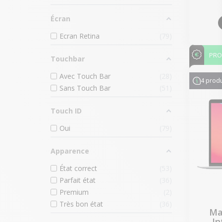
Écran
Ecran Retina
79
PR
Touchbar
Avec Touch Bar
28
4 produ
Sans Touch Bar
51
Touch ID
Oui
79
Apparence
État correct
53
Parfait état
36
Premium
2
Très bon état
36
Ma
In