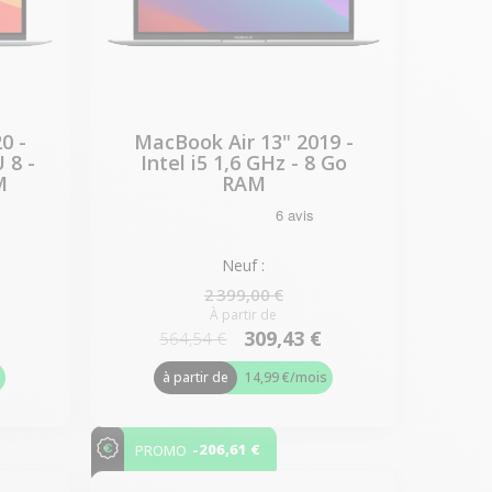
0 -
MacBook Air 13" 2019 -
 8 -
Intel i5 1,6 GHz - 8 Go
M
RAM
Neuf :
2 399,00 €
À partir de
309,43 €
564,54 €
s
à partir de
14,99 €
/mois
-206,61 €
PROMO