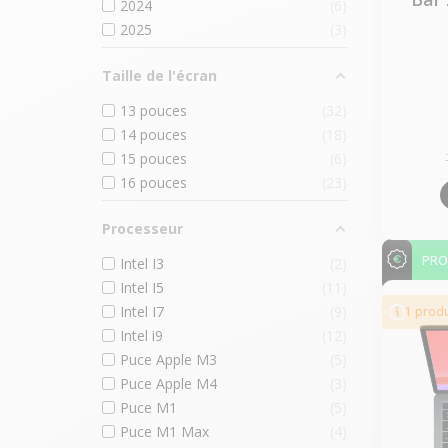
2024
6
2025
3
Taille de l'écran
13 pouces
32
14 pouces
18
15 pouces
6
16 pouces
23
Processeur
PR
Intel I3
2
Intel I5
11
Intel I7
9
1 produ
Intel i9
12
Puce Apple M3
5
Puce Apple M4
3
Puce M1
5
Puce M1 Max
4