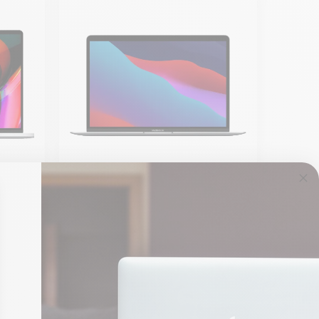
uch
MacBook Air 13" 2019 -
6 GHz
Intel i5 1,6 GHz - 16 Go
RAM
Neuf :
2 199,00 €
À partir de