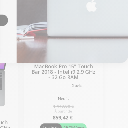
€
445,23 €
651,84 €
s
à partir de
15,42 €
/mois
1 produit restant
MacBook Pro 15” Touch
Bar 2018 - Intel i9 2,9 GHz
- 32 Go RAM
Neuf :
1 449,00 €
À partir de
859,42 €
uch
3 GHz
à partir de
29,76 €
/mois