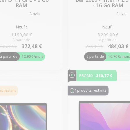
RAM
- 16 Go RAM
Neuf :
Neuf :
1 199,00 €
3 299,00 €
À partir de
À partir de
372,48 €
484,03 €
695,49 €
739,14 €
à partir de
12,90 €
/mois
à partir de
16,76 €
/moi
-330,77 €
PROMO
it restant
4 produits restants