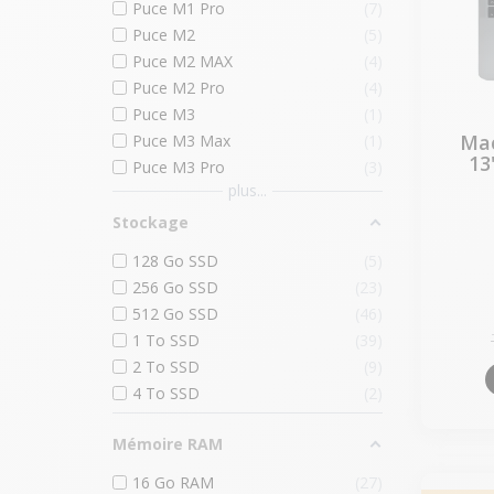
Puce M1 Pro
7
Puce M2
5
Puce M2 MAX
4
Puce M2 Pro
4
Puce M3
1
Mac
Puce M3 Max
1
13
Puce M3 Pro
3
plus...
Stockage
128 Go SSD
5
256 Go SSD
23
512 Go SSD
46
1 To SSD
39
2 To SSD
9
4 To SSD
2
Mémoire RAM
16 Go RAM
27