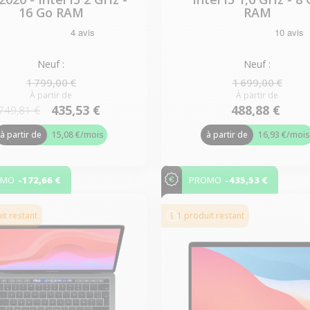
16 Go RAM
RAM
Neuf :
Neuf :
1 799,00 €
1 699,00 €
À partir de
À partir de
435,53 €
488,88 €
749,81 €
à partir de
15,08 €
/mois
à partir de
16,93 €
/moi
-172,66 €
-435,53 €
OMO
PROMO
it restant
1 produit restant