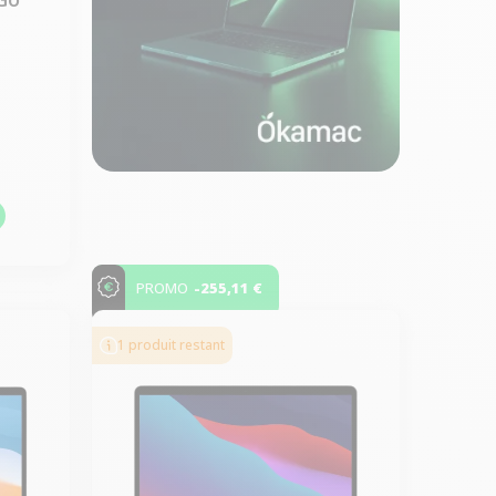
s
-255,11 €
PROMO
1 produit restant