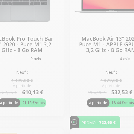
Book Pro Touch Bar
MacBook Air 13" 202
" 2020 - Puce M1 3,2
Puce M1 - APPLE GPU
GHz - 8 Go RAM
3,2 GHz - 8 Go RA
Neuf :
Neuf :
1 499,00 €
1 379,00 €
À partir de
À partir de
610,13 €
532,53 €
782,79 €
968,06 €
à partir de
21,13 €
/mois
à partir de
18,44 €
/moi
-722,65 €
PROMO