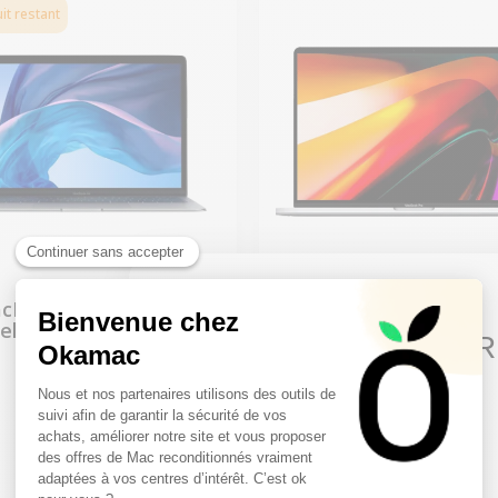
it restant
cBook Air 13" 2018 -
MacBook Pro 16” To
el i5 1,6 GHz - 16 Go
Bar 2019 - Intel i7 2,
10€ FREE ON YOUR
RAM
- 16 Go RAM
FIRST ORDER
Sign up to receive your discount.
Neuf :
Neuf :
2 049,00 €
1 399,00 €
À partir de
À partir de