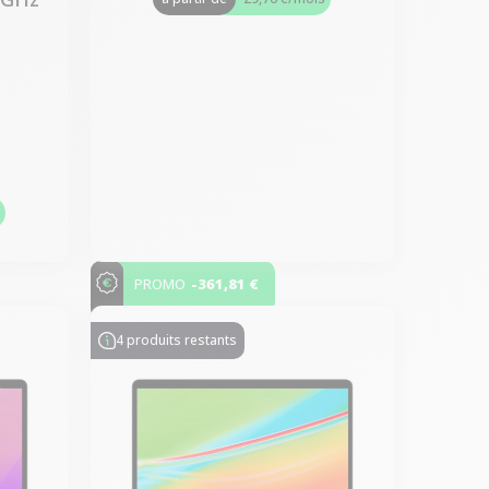
s
-361,81 €
PROMO
4 produits restants