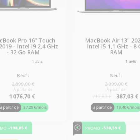
Book Pro 16” Touch
MacBook Air 13" 202
2019 - Intel i9 2,4 GHz
Intel i5 1,1 GHz - 8
- 32 Go RAM
RAM
Neuf :
Neuf :
2 899,00 €
3 099,00 €
À partir de
À partir de
1 076,70 €
387,03 €
717,80 €
à partir de
37,29 €
/mois
à partir de
13,40 €
/moi
-198,85 €
-530,59 €
OMO
PROMO