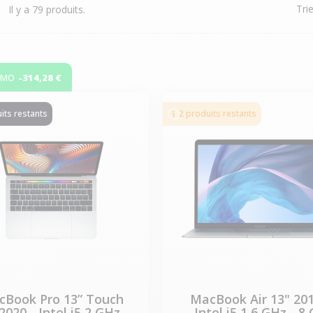
Trie
Il y a 79 produits.
-314,28 €
OMO
its restants
2 produits restants
Book Pro 13” Touch
MacBook Air 13" 201
2020 - Intel i5 2 GHz -
Intel i5 1,6 GHz - 8