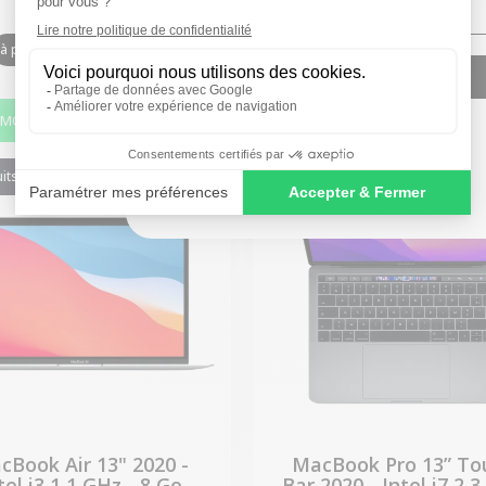
597,52 €
484,03 
1 206,68 €
à partir de
20,69 €
/mois
à partir de
16,76 €
/moi
SIGN ME UP!
-323,01 €
-255,11 €
OMO
PROMO
NO, THANKS
its restants
1 produit restant
cBook Air 13" 2020 -
MacBook Pro 13” To
tel i3 1,1 GHz - 8 Go
Bar 2020 - Intel i7 2,