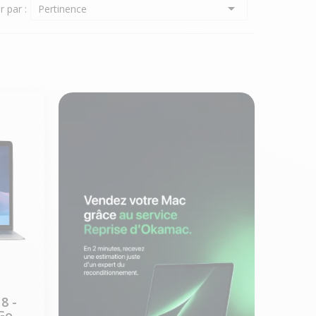

r par :
Pertinence
8 -
 Go