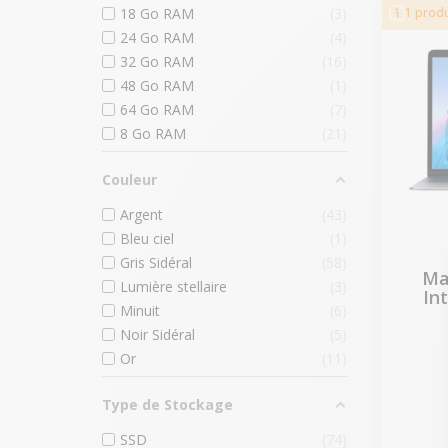
18 Go RAM
3
1 produ
24 Go RAM
4
32 Go RAM
16
48 Go RAM
1
64 Go RAM
7
8 Go RAM
21
Couleur
Argent
43
Bleu ciel
1
Gris Sidéral
58
Ma
Lumière stellaire
3
Int
Minuit
6
Noir Sidéral
5
Or
11
Type de Stockage
SSD
74