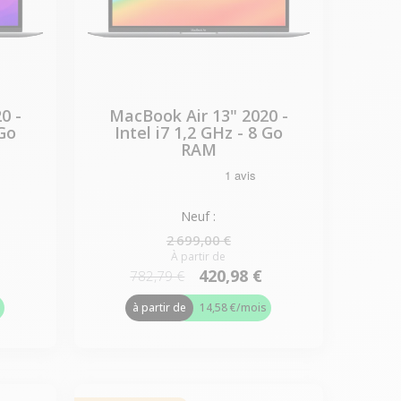
0 -
MacBook Air 13" 2020 -
 Go
Intel i7 1,2 GHz - 8 Go
RAM
Neuf :
2 699,00 €
À partir de
420,98 €
782,79 €
s
à partir de
14,58 €
/mois