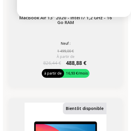
MacBook Air 13" 2020 - Intel i7 1,2 GHz - 16
Go RAM
Neuf :
1 499,00 €
À partir de
488,88 €
826,44 €
à partir de
16,93 €
/mois
-428,74 €
PROMO
Bientôt disponible