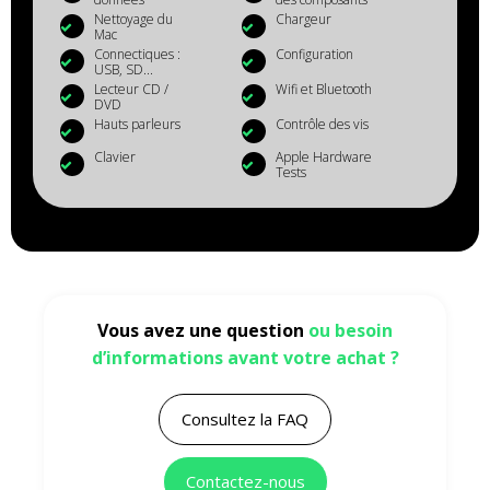
Nettoyage du
Chargeur
Mac
Connectiques :
Configuration
USB, SD...
Lecteur CD /
Wifi et Bluetooth
DVD
Hauts parleurs
Contrôle des vis
Clavier
Apple Hardware
Tests
Vous avez une question
ou besoin
d’informations avant votre achat ?
Consultez la FAQ
Contactez-nous