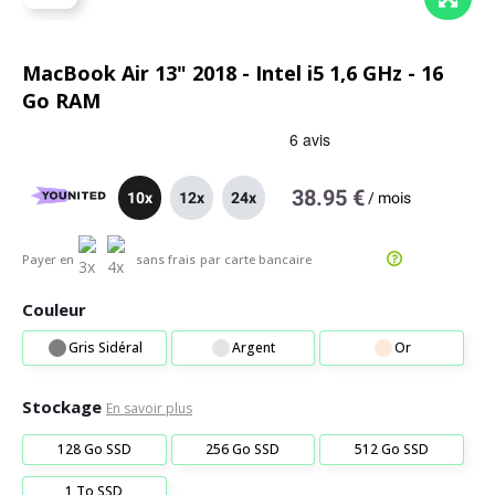
MacBook Air 13" 2018 - Intel i5 1,6 GHz - 16
Go RAM
38.95 €
10x
12x
24x
/
mois
Payer en
sans frais
par carte bancaire
Couleur
Gris Sidéral
Argent
Or
Stockage
En savoir plus
128 Go SSD
256 Go SSD
512 Go SSD
1 To SSD