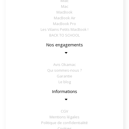
iMac
Mac
MacBook
MacBook Air
MacBook Pro
Les Vilains Petits MacBook !
BACK TO SCHOOL
Nos engagements
Avis Okamac
Qui sommes-nous ?
Garantie
Le blog
Informations
CGV
Mentions légales
Politique de confidentialité
Cookies