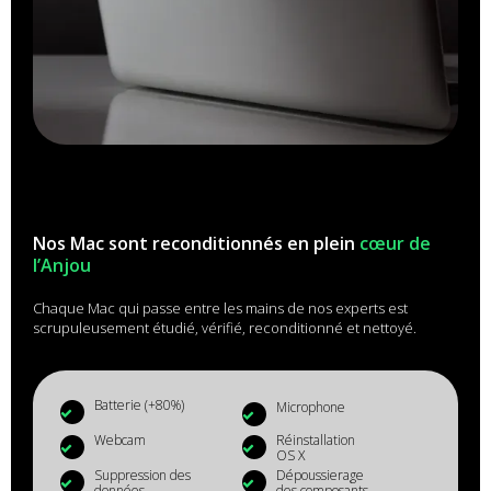
Nos Mac sont reconditionnés en plein
cœur de
l’Anjou
Chaque Mac qui passe entre les mains de nos experts est
scrupuleusement étudié, vérifié, reconditionné et nettoyé.
Batterie (+80%)
Microphone
Webcam
Réinstallation
OS X
Suppression des
Dépoussierage
données
des composants