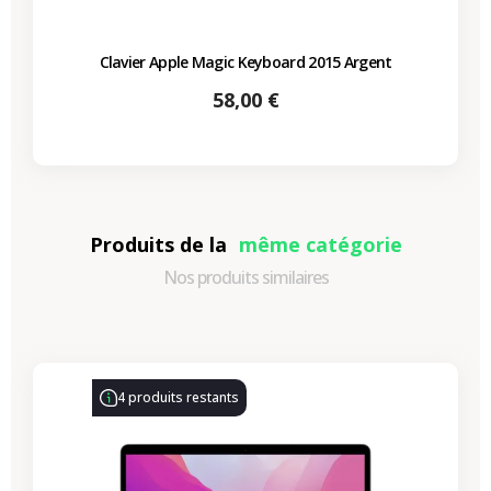
Clavier Apple Magic Keyboard 2015 Argent
Prix
58,00 €
Produits de la
même catégorie
Nos produits similaires
-330,77 €
PROMO
4 produits restants