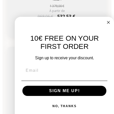
1 379,00 €
À partir de
532,53 €
968,06 €
à partir de
18,44 €
/mois
10€ FREE ON YOUR
-337,56 €
PROMO
FIRST ORDER
Bientôt disponible
Sign up to receive your discount.
SIGN ME UP!
NO, THANKS