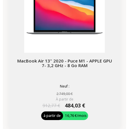
MacBook Air 13" 2020 - Puce M1 - APPLE GPU
7- 3,2 GHz - 8 Go RAM
Neuf :
2 749,00 €
À partir de
484,03 €
912,77 €
à partir de
16,76 €
/mois