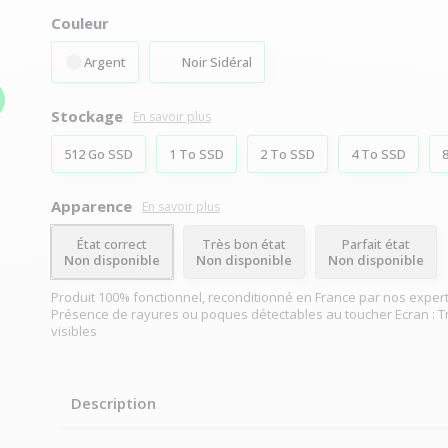
Couleur
Argent
Noir Sidéral
Stockage
En savoir plus
512 Go SSD
1 To SSD
2 To SSD
4 To SSD
Apparence
En savoir plus
État correct
Très bon état
Parfait état
Non disponible
Non disponible
Non disponible
Produit 100% fonctionnel, reconditionné en France par nos expert
Présence de rayures ou poques détectables au toucher Ecran : T
visibles
Description