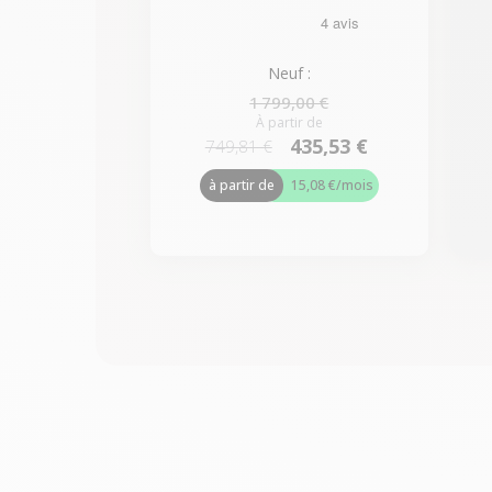
Neuf :
1 799,00 €
À partir de
435,53 €
749,81 €
à partir de
15,08 €
/mois