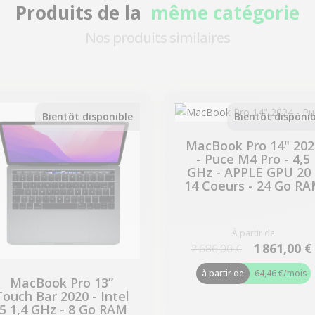
Produits de la
même catégorie
Nos produits similaires
-224,07 €
-825,00 €
PROMO
PROMO
Bientôt disponible
Bientôt disponib
MacBook Pro 14" 202
- Puce M4 Pro - 4,5
GHz - APPLE GPU 20 
14 Coeurs - 24 Go R
À partir de
1 861,00 €
2 686,00 €
à partir de
64,46 €
/mois
MacBook Pro 13”
Touch Bar 2020 - Intel
i5 1,4 GHz - 8 Go RAM