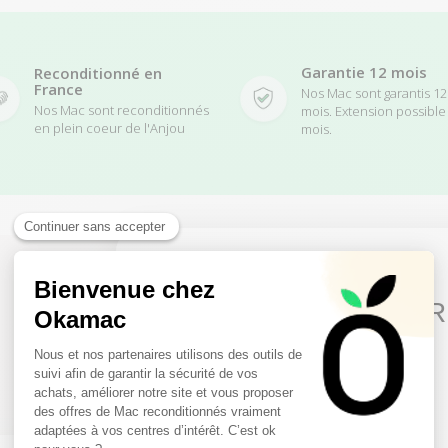
Garantie 12 mois
Reconditionné en
France
Nos Mac sont garantis 12
Nos Mac sont reconditionnés
mois. Extension possible
en plein coeur de l'Anjou
mois.
10€ FREE ON YOUR
Pour compléter
votre pack
FIRST ORDER
Les indispensables mac
Sign up to receive your discount.