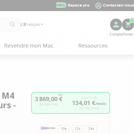
PRO
Espace pro
Contactez-nous
0
Français
Revendre mon Mac
Ressources
e M4
TTC
3 869,00 €
à partir de
134,01 €
rs -
/mois
En une fois
Sur 36 mois
10x
12x
24x