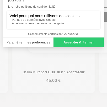
SIGN ME UP!
NO, THANKS
Belkin Multiport USBC 8 En 1 Adaptateur
Prix
45,00 €