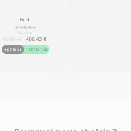
Neuf :
1 199,00 €
À partir de
406,43 €
630,50 €
à partir de
14,07 €
/mois