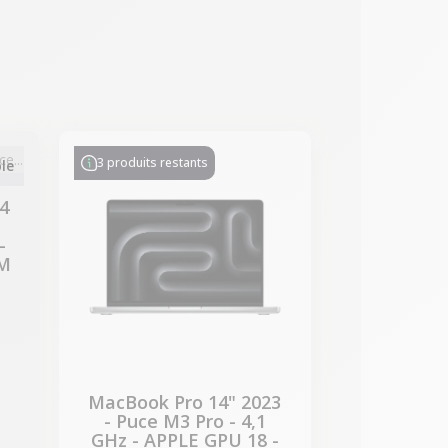
-534,47 €
PROMO
3 produits restants
le
4
-
AM
MacBook Pro 14" 2023
- Puce M3 Pro - 4,1
GHz - APPLE GPU 18 -