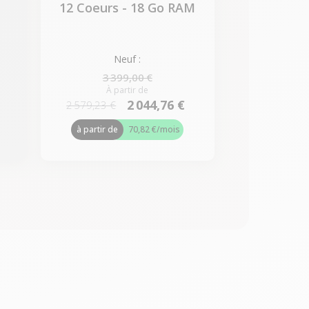
12 Coeurs - 18 Go RAM
Neuf :
3 399,00 €
À partir de
2 044,76 €
2 579,23 €
à partir de
70,82 €
/mois