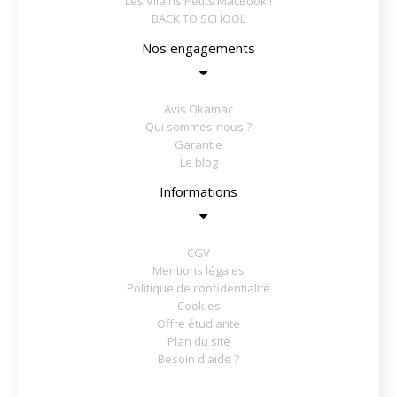
Les Vilains Petits MacBook !
BACK TO SCHOOL
Nos engagements
Avis Okamac
Qui sommes-nous ?
Garantie
Le blog
Informations
CGV
Mentions légales
Politique de confidentialité
Cookies
Offre étudiante
Plan du site
Besoin d'aide ?