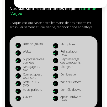
Nos Mac sont reconditionnés en plein
cœur de
l’Anjou
Chaque Mac qui passe entre les mains de nos experts est
scrupuleusement étudié, vérifié, reconditionné et nettoyé.
Batterie (+80%)
Microphone
Webcam
Réinstallation
OS X
Suppression des
Dépoussierage
données
des composants
Nettoyage du
Chargeur
Mac
Connectiques :
Configuration
USB, SD...
Lecteur CD /
Wifi et Bluetooth
DVD
Hauts parleurs
Contrôle des vis
Clavier
Apple Hardware
Tests