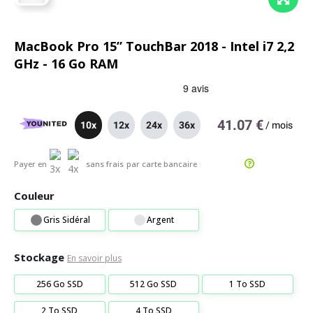
MacBook Pro 15” TouchBar 2018 - Intel i7 2,2
GHz - 16 Go RAM
41.07 €
10x
12x
24x
36x
/
mois
Payer en
sans frais
par carte bancaire
Couleur
Gris Sidéral
Argent
Stockage
En savoir plus
256 Go SSD
512 Go SSD
1 To SSD
2 To SSD
4 To SSD