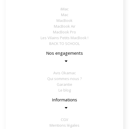
iMac
Mac
MacBook
MacBook Air
MacBook Pro
Les Vilains Petits MacBook !
BACK TO SCHOOL
Nos engagements
Avis Okamac
Qui sommes-nous ?
Garantie
Le blog
Informations
CGV
Mentions légales