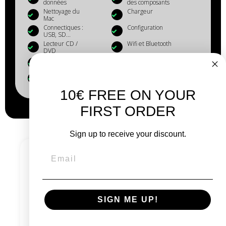
données
des composants
Nettoyage du
Chargeur
Mac
Connectiques :
Configuration
USB, SD...
Lecteur CD /
Wifi et Bluetooth
DVD
Hauts parleurs
Contrôle des vis
Clavier
Apple Hardware
Tests
10€ FREE ON YOUR
FIRST ORDER
Sign up to receive your discount.
Vous avez une question
ou besoin
d’informations avant votre achat ?
Consultez la FAQ
SIGN ME UP!
Contactez-nous