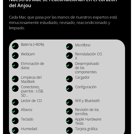
del Anjou
Cada Mac que pasa por las manos de nuestros expertos está
minuciosamente estudiado, revisado, reacondicionado y
limpiado.
Batería (+80%)
Micrófono
Webcam
Reinstalación OS
X
Eliminación de
Desempolvado
datos
de los
componentes
Limpieza del
Cargador
MacBook
Conectores,
Configuración
puertos : USB,
SD...
Lector de CD
Wifi y Bluetooth
Altavoz
Revisión de los
tornillos
Teclado
Apple Hardware
Tests
Humedad
Tarjeta gráfica