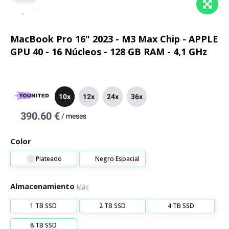
MacBook Pro 16" 2023 - M3 Max Chip - APPLE
GPU 40 - 16 Núcleos - 128 GB RAM - 4,1 GHz
10x
12x
24x
36x
390.60 €
/
meses
Color
Plateado
Negro Espacial
Almacenamiento
Más
1 TB SSD
2 TB SSD
4 TB SSD
8 TB SSD