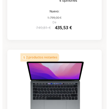
Nuevo:
1.799,00 €
De
435,53 €
749,81 €
-224,07 €
REBAJAS
2 productos restantes