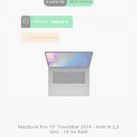
à partir de
48,01 €
/mois
-366,66 €
PROMO
1 produit restant
MacBook Pro 15” TouchBar 2019 - Intel i9 2,3
GHz - 16 Go RAM