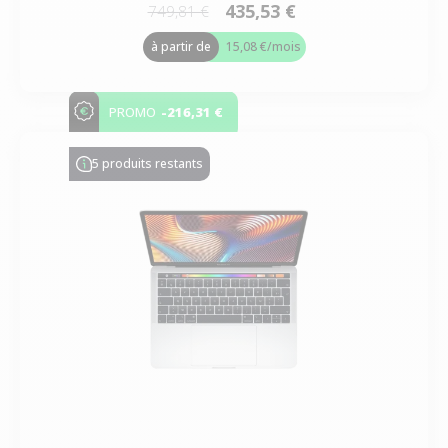
435,53 €
749,81 €
à partir de
15,08 €
/mois
-216,31 €
PROMO
5 produits restants