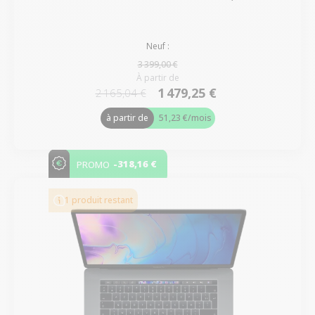
Neuf :
3 399,00 €
À partir de
1 479,25 €
2 165,04 €
à partir de
51,23 €
/mois
-318,16 €
PROMO
1 produit restant