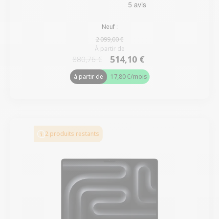
Neuf :
2 099,00 €
À partir de
514,10 €
880,76 €
à partir de
17,80 €
/mois
2 produits restants