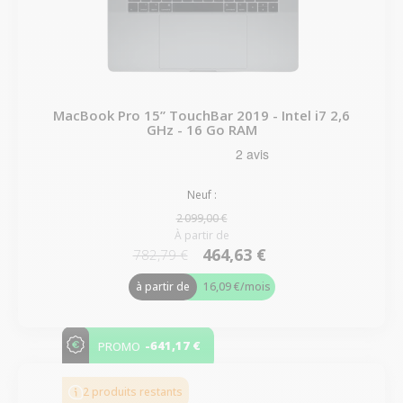
MacBook Pro 15” TouchBar 2019 - Intel i7 2,6
GHz - 16 Go RAM
Neuf :
2 099,00 €
À partir de
464,63 €
782,79 €
à partir de
16,09 €
/mois
-641,17 €
PROMO
2 produits restants