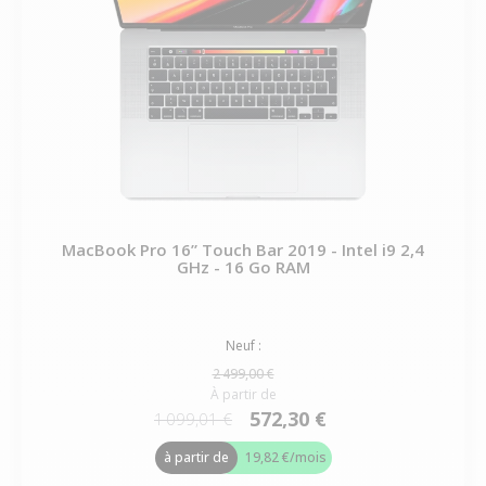
MacBook Pro 16” Touch Bar 2019 - Intel i9 2,4
GHz - 16 Go RAM
Neuf :
2 499,00 €
À partir de
572,30 €
1 099,01 €
à partir de
19,82 €
/mois