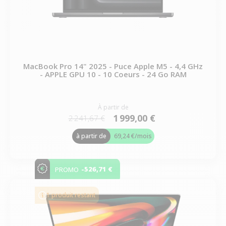
MacBook Pro 14" 2025 - Puce Apple M5 - 4,4 GHz
- APPLE GPU 10 - 10 Coeurs - 24 Go RAM
À partir de
1 999,00 €
2 241,67 €
à partir de
69,24 €
/mois
-526,71 €
PROMO
1 produit restant