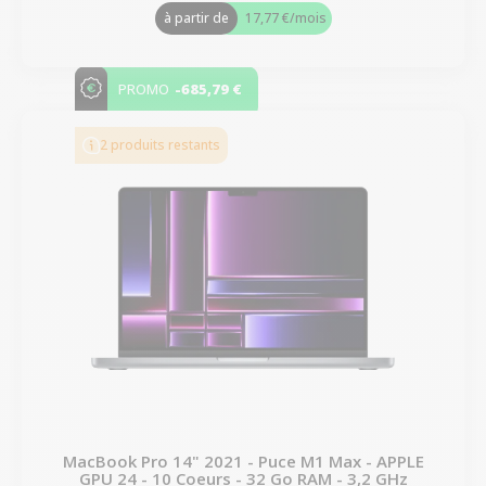
à partir de
17,77 €
/mois
-685,79 €
PROMO
2 produits restants
MacBook Pro 14" 2021 - Puce M1 Max - APPLE
GPU 24 - 10 Coeurs - 32 Go RAM - 3,2 GHz