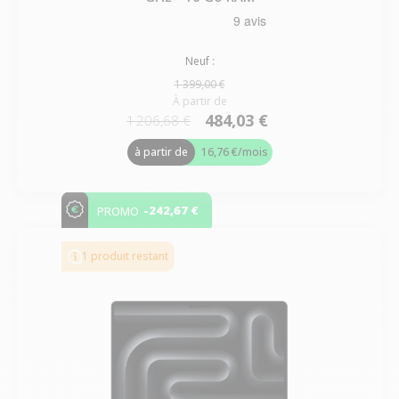
Neuf :
1 399,00 €
À partir de
484,03 €
1 206,68 €
à partir de
16,76 €
/mois
-242,67 €
PROMO
1 produit restant