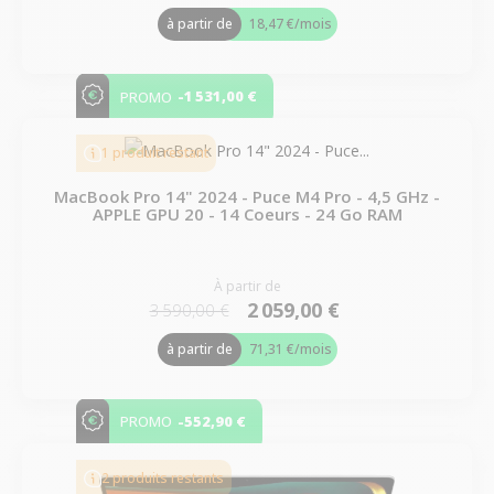
à partir de
18,47 €
/mois
-1 531,00 €
PROMO
1 produit restant
MacBook Pro 14" 2024 - Puce M4 Pro - 4,5 GHz -
APPLE GPU 20 - 14 Coeurs - 24 Go RAM
À partir de
2 059,00 €
3 590,00 €
à partir de
71,31 €
/mois
-552,90 €
PROMO
2 produits restants