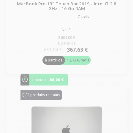
MacBook Pro 13" Touch Bar 2019 - Intel i7 2,8
GHz - 16 Go RAM
Neuf :
8 684,00 €
À partir de
367,63 €
651,84 €
à partir de
12,73 €
/mois
-86,00 €
PROMO
3 produits restants