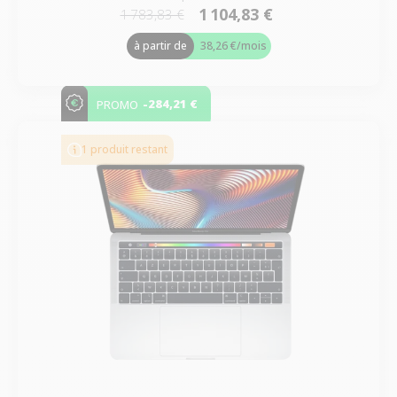
1 104,83 €
1 783,83 €
à partir de
38,26 €
/mois
-284,21 €
PROMO
1 produit restant