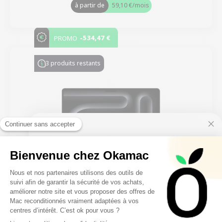
à partir de
59,10 €
/mois
-534,47 €
PROMO
3 produits restants
10€ FREE ON YOUR
FIRST ORDER
FILTRER
Sign up to receive your discount.
MacBook Pro 14" 2023 - Puce M3 Pro - 4,1 GHz -
APPLE GPU 18 - 12 Coeurs - 18 Go RAM