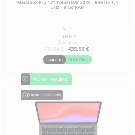
MacBook Pro 13” Touch Bar 2020 - Intel i5 1,4
GHz - 8 Go RAM
Neuf :
1 449,00 €
À partir de
435,53 €
651,84 €
à partir de
15,08 €
/mois
-444,26 €
PROMO
3 produits restants