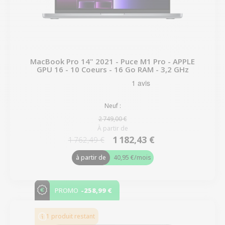
MacBook Pro 14" 2021 - Puce M1 Pro - APPLE
GPU 16 - 10 Coeurs - 16 Go RAM - 3,2 GHz
Neuf :
2 749,00 €
À partir de
1 182,43 €
1 762,49 €
à partir de
40,95 €
/mois
-258,99 €
PROMO
1 produit restant