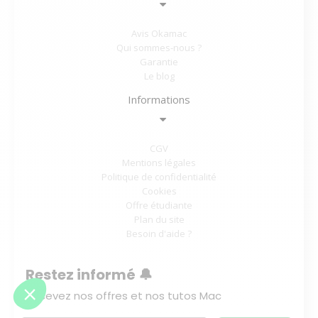
Avis Okamac
Qui sommes-nous ?
Garantie
Le blog
Informations
CGV
Mentions légales
Politique de confidentialité
Cookies
Offre étudiante
Plan du site
Besoin d'aide ?
Restez informé 🔔
Recevez nos offres et nos tutos Mac