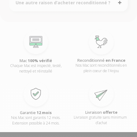
Une autre raison d’acheter reconditionné ?
Reconditionné
en France
Mac
100% vérifié
Nos Mac sont reconditionnés en
Chaque Mac est inspecté, testé,
plein coeur de l'Anjou
nettoyé et réinstallé
Livraison
offerte
Garantie
12 mois
Livraison gratuite sans minimum
Nos Mac sont garantis 12 mois.
d’achat
Extension possible à 24 mois.