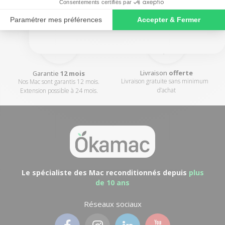
plein coeur de l'Anjou
nettoyé et réinstallé
NO, THANKS
Livraison
offerte
Garantie
12 mois
Livraison gratuite sans minimum
Nos Mac sont garantis 12 mois.
d’achat
Extension possible à 24 mois.
Le spécialiste des Mac reconditionnés depuis
plus
de 10 ans
Réseaux sociaux