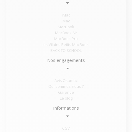
iMac
Mac
MacBook
MacBook Air
MacBook Pro
Les Vilains Petits MacBook !
BACK TO SCHOOL
Nos engagements
Avis Okamac
Qui sommes-nous ?
Garantie
Le blog
Informations
CGV