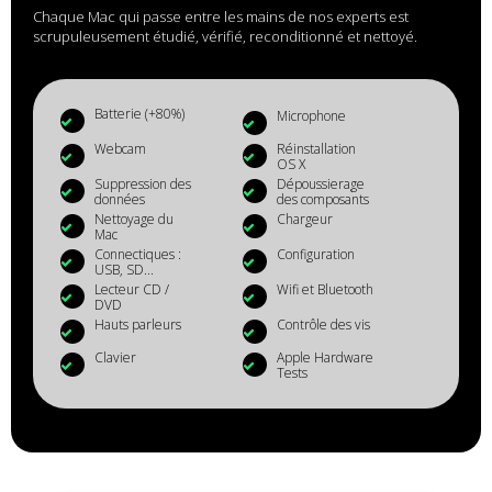
Chaque Mac qui passe entre les mains de nos experts est
scrupuleusement étudié, vérifié, reconditionné et nettoyé.
Batterie (+80%)
Microphone
Webcam
Réinstallation
OS X
Suppression des
Dépoussierage
données
des composants
Nettoyage du
Chargeur
Mac
Connectiques :
Configuration
USB, SD...
Lecteur CD /
Wifi et Bluetooth
DVD
Hauts parleurs
Contrôle des vis
Clavier
Apple Hardware
Tests