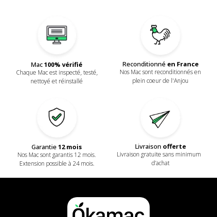
Reconditionné
en France
Mac
100% vérifié
Nos Mac sont reconditionnés en
Chaque Mac est inspecté, testé,
plein coeur de l'Anjou
nettoyé et réinstallé
Livraison
offerte
Garantie
12 mois
Livraison gratuite sans minimum
Nos Mac sont garantis 12 mois.
d’achat
Extension possible à 24 mois.