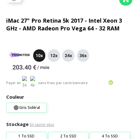
iMac 27" Pro Retina 5k 2017 - Intel Xeon 3
GHz - AMD Radeon Pro Vega 64 - 32 RAM
10x
12x
24x
36x
203.40 €
/
mois
Payer en
sans frais
par carte bancaire
Couleur
Gris Sidéral
Stockage
En savoir plus
1 To SSD
2 To SSD
4 To SSD