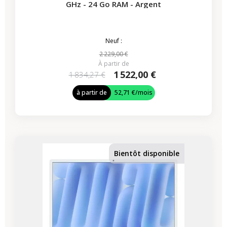
GHz - 24 Go RAM - Argent
Neuf :
2 229,00 €
À partir de
1 522,00 €
1 834,27 €
à partir de
52,71 €
/mois
Bientôt disponible