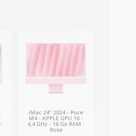
-331,67 €
PROMO
e
iMac 24" 2024 - Puce
-
M4 - APPLE GPU 10 -
-
4,4 GHz - 16 Go RAM -
Rose