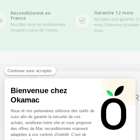
Garantie 12 mois
Reconditionné en
France
Nos Mac sont garantis 12
Nos Mac sont reconditionnés
mois. Extension possible
en plein coeur de l'Anjou
mois.
Pour compléter
votre pack
10€ FREE ON YOUR
FIRST ORDER
Les indispensables mac
Sign up to receive your discount.