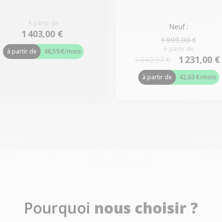
À partir de
Neuf :
1 403,00 €
1 999,00 €
À partir de
à partir de
48,59 €
/mois
1 231,00 €
1 649,97 €
à partir de
42,63 €
/mois
Pourquoi
nous choisir ?