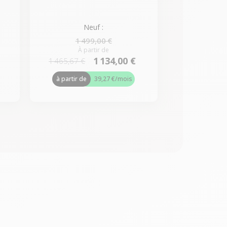
Neuf :
1 499,00 €
À partir de
1 134,00 €
1 465,67 €
à partir de
39,27 €
/mois