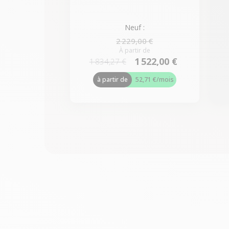
Neuf :
2 229,00 €
À partir de
1 522,00 €
1 834,27 €
à partir de
52,71 €
/mois