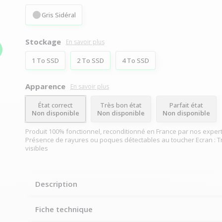
Gris Sidéral
Stockage
En savoir plus
1 To SSD
2 To SSD
4 To SSD
Apparence
En savoir plus
État correct
Très bon état
Parfait état
Non disponible
Non disponible
Non disponible
Produit 100% fonctionnel, reconditionné en France par nos expert
Présence de rayures ou poques détectables au toucher Ecran : T
visibles
Description
Fiche technique