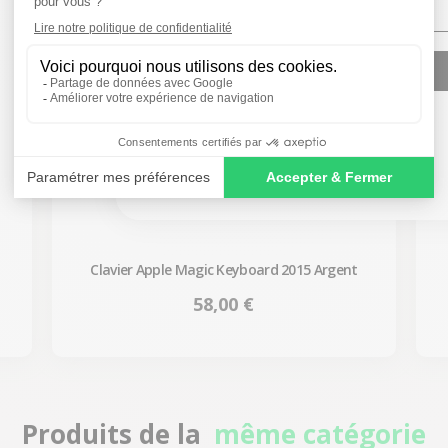
SIGN ME UP!
NO, THANKS
Clavier Apple Magic Keyboard 2015 Argent
Prix
58,00 €
Produits de la
même catégorie