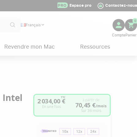
PRO
Espace pro
Contactez-nous
0
Français
Revendre mon Mac
Ressources
 Intel
TTC
2 034,00 €
à partir de
70,45 €
/mois
En une fois
Sur 36 mois
10x
12x
24x