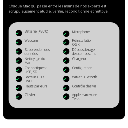
Chaque Mac qui passe entre les mains de nos experts est
scrupuleusement étudié, vérifié, reconditionné et nettoyé.
Batterie (+80%)
Microphone
Webcam
Réinstallation
OS X
Suppression des
Dépoussierage
données
des composants
Nettoyage du
Chargeur
Mac
Connectiques :
Configuration
USB, SD...
Lecteur CD /
Wifi et Bluetooth
DVD
Hauts parleurs
Contrôle des vis
Clavier
Apple Hardware
Tests