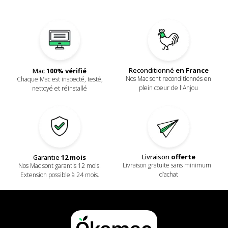
Reconditionné
en France
Mac
100% vérifié
Nos Mac sont reconditionnés en
Chaque Mac est inspecté, testé,
plein coeur de l'Anjou
nettoyé et réinstallé
Livraison
offerte
Garantie
12 mois
Livraison gratuite sans minimum
Nos Mac sont garantis 12 mois.
d’achat
Extension possible à 24 mois.