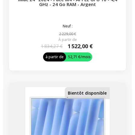
GHz - 24 Go RAM - Argent
Neuf :
2 229,00 €
À partir de
1 522,00 €
1 834,27 €
à partir de
52,71 €
/mois
Bientôt disponible