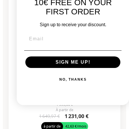
10€ FREE ON YOUR
FIRST ORDER
Sign up to receive your discount.
SIGN ME UP!
iMac 24" 2024 - Puce M4 - APPLE GPU 10 - 4,4
GHz - 16 Go RAM - Argent
NO, THANKS
Neuf :
1 999,00 €
À partir de
1 231,00 €
1 649,97 €
à partir de
42,63 €
/mois