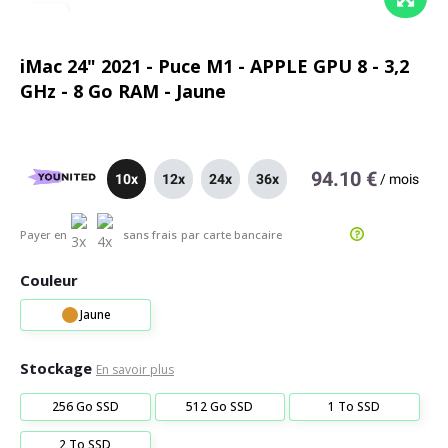
iMac 24" 2021 - Puce M1 - APPLE GPU 8 - 3,2
GHz - 8 Go RAM - Jaune
94.10 €
10x
12x
24x
36x
/
mois
Payer en
sans frais
par carte bancaire
Couleur
Jaune
Stockage
En savoir plus
256 Go SSD
512 Go SSD
1 To SSD
2 To SSD