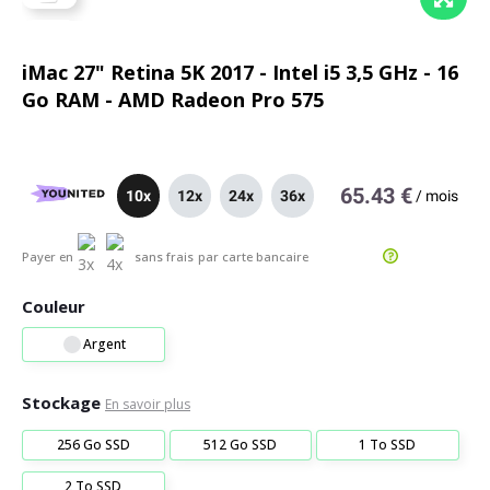
iMac 27" Retina 5K 2017 - Intel i5 3,5 GHz - 16
Go RAM - AMD Radeon Pro 575
65.43 €
10x
12x
24x
36x
/
mois
Payer en
sans frais
par carte bancaire
Couleur
Argent
Stockage
En savoir plus
256 Go SSD
512 Go SSD
1 To SSD
2 To SSD