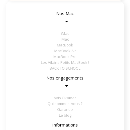
Nos Mac
iMac
Mac
MacBook
MacBook Air
MacBook Pro
Les Vilains Petits MacBook !
BACK TO SCHOOL
Nos engagements
Avis Okamac
Qui sommes-nous ?
Garantie
Le blog
Informations