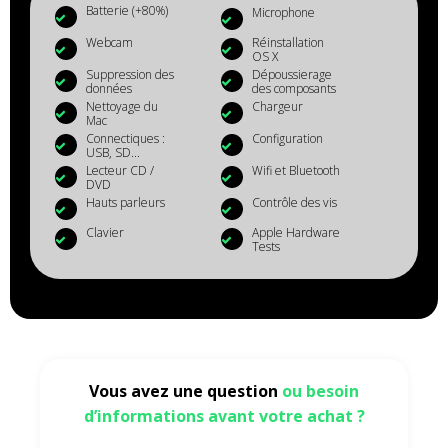
Batterie (+80%)
Microphone
Webcam
Réinstallation
OS X
Suppression des
Dépoussierage
données
des composants
Nettoyage du
Chargeur
Mac
Connectiques :
Configuration
USB, SD...
Lecteur CD /
Wifi et Bluetooth
DVD
Hauts parleurs
Contrôle des vis
Clavier
Apple Hardware
Tests
Vous avez une question
ou besoin
d’informations avant votre achat ?