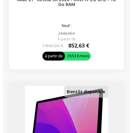
Go RAM
Neuf :
2 500,00 €
À partir de
852,63 €
1 842,03 €
à partir de
29,53 €
/mois
-339,50 €
PROMO
Bientôt disponible