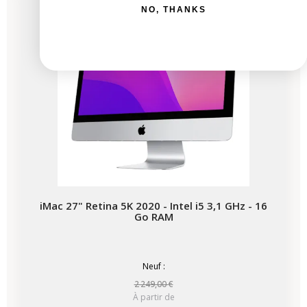
Bientôt disponible
NO, THANKS
iMac 27" Retina 5K 2020 - Intel i5 3,1 GHz - 16
Go RAM
Neuf :
2 249,00 €
À partir de