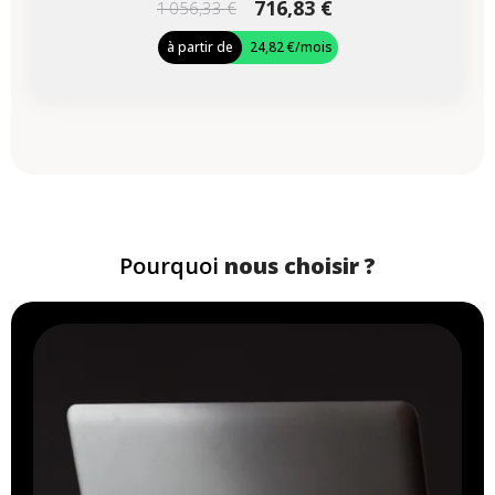
716,83 €
1 056,33 €
à partir de
24,82 €
/mois
Pourquoi
nous choisir ?