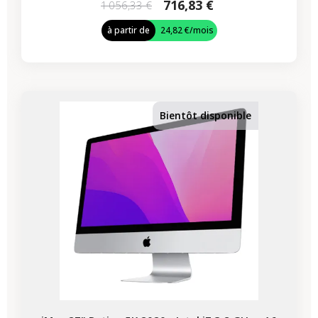
716,83 €
1 056,33 €
à partir de
24,82 €
/mois
Bientôt disponible