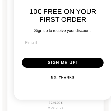
1 produit restant
10€ FREE ON YOUR
FIRST ORDER
Sign up to receive your discount.
SIGN ME UP!
iMac 27" Retina 5K 2020 - Intel i5 3,1 GHz - 16
Go RAM
NO, THANKS
Neuf :
2 249,00 €
À partir de