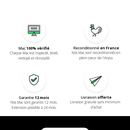
Reconditionné
en France
Mac
100% vérifié
Nos Mac sont reconditionnés en
Chaque Mac est inspecté, testé,
plein coeur de l'Anjou
nettoyé et réinstallé
Livraison
offerte
Garantie
12 mois
Livraison gratuite sans minimum
Nos Mac sont garantis 12 mois.
d’achat
Extension possible à 24 mois.