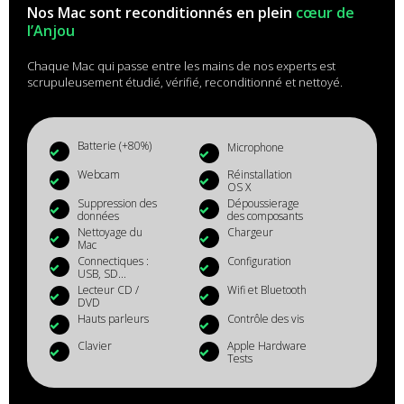
Nos Mac sont reconditionnés en plein
cœur de
l’Anjou
Chaque Mac qui passe entre les mains de nos experts est
scrupuleusement étudié, vérifié, reconditionné et nettoyé.
Batterie (+80%)
Microphone
Webcam
Réinstallation
OS X
Suppression des
Dépoussierage
données
des composants
Nettoyage du
Chargeur
Mac
Connectiques :
Configuration
USB, SD...
Lecteur CD /
Wifi et Bluetooth
DVD
Hauts parleurs
Contrôle des vis
Clavier
Apple Hardware
Tests