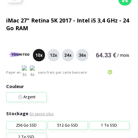
iMac 27" Retina 5K 2017 - Intel i5 3,4 GHz - 24
Go RAM
64.33 €
10x
12x
24x
36x
/
mois
Payer en
sans frais
par carte bancaire
Couleur
Argent
Stockage
En savoir plus
256 Go SSD
512 Go SSD
1 To SSD
2 To SSD