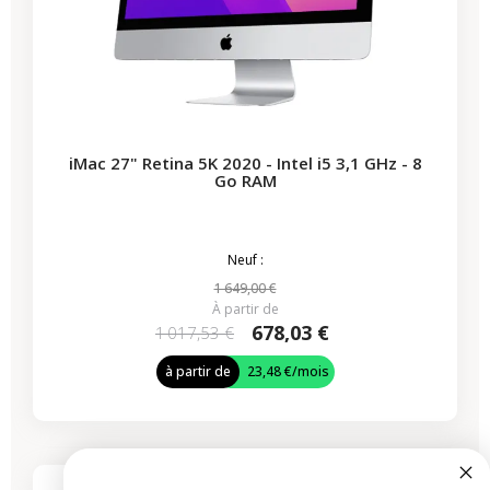
iMac 27" Retina 5K 2020 - Intel i5 3,1 GHz - 8
Go RAM
Neuf :
1 649,00 €
À partir de
678,03 €
1 017,53 €
à partir de
23,48 €
/mois
-339,50 €
PROMO