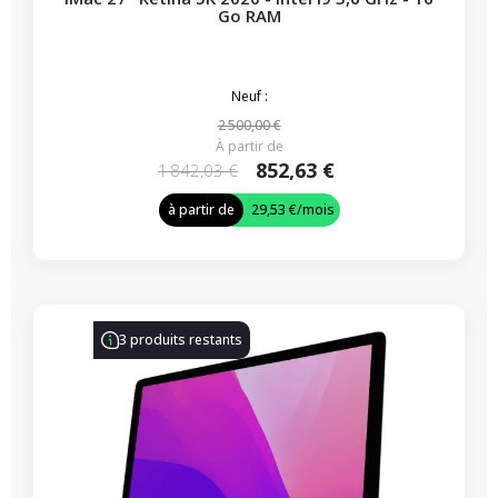
Go RAM
Neuf :
2 500,00 €
À partir de
852,63 €
1 842,03 €
à partir de
29,53 €
/mois
-339,50 €
PROMO
3 produits restants