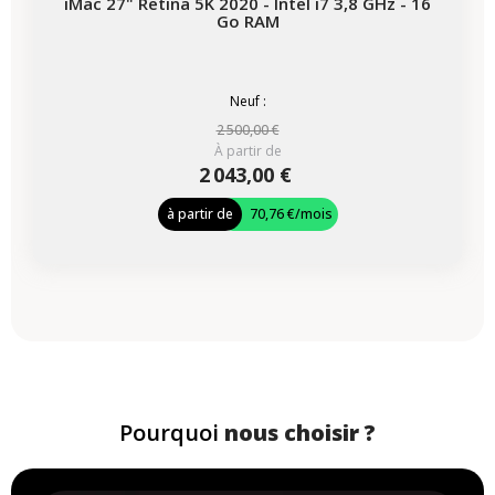
iMac 27" Retina 5K 2020 - Intel i7 3,8 GHz - 16
Go RAM
Neuf :
2 500,00 €
À partir de
2 043,00 €
à partir de
70,76 €
/mois
Pourquoi
nous choisir ?