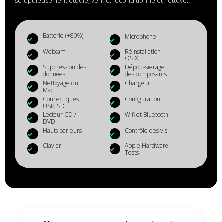
scrupuleusement étudié, vérifié, reconditionné et nettoyé.
Batterie (+80%)
Microphone
Webcam
Réinstallation
OS X
Suppression des
Dépoussierage
données
des composants
Nettoyage du
Chargeur
Mac
Connectiques :
Configuration
USB, SD...
Lecteur CD /
Wifi et Bluetooth
DVD
Hauts parleurs
Contrôle des vis
Clavier
Apple Hardware
Tests