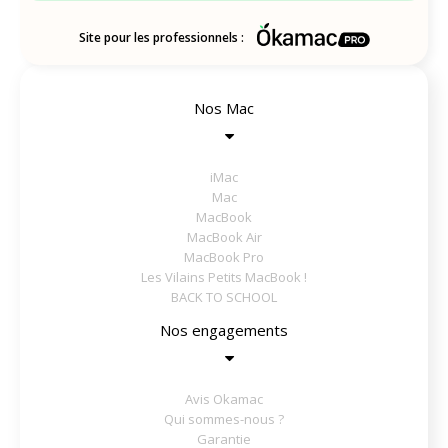
Site pour les professionnels :
Nos Mac
iMac
Mac
MacBook
MacBook Air
MacBook Pro
Les Vilains Petits MacBook !
BACK TO SCHOOL
Nos engagements
Avis Okamac
Qui sommes-nous ?
Garantie