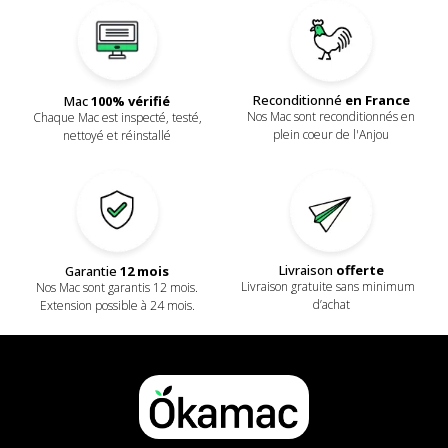
Reconditionné
en France
Mac
100% vérifié
Nos Mac sont reconditionnés en
Chaque Mac est inspecté, testé,
plein coeur de l'Anjou
nettoyé et réinstallé
Livraison
offerte
Garantie
12 mois
Livraison gratuite sans minimum
Nos Mac sont garantis 12 mois.
d’achat
Extension possible à 24 mois.