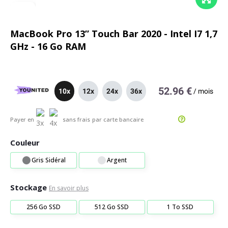
MacBook Pro 13” Touch Bar 2020 - Intel I7 1,7
GHz - 16 Go RAM
52.96 €
10x
12x
24x
36x
/
mois
Payer en
sans frais
par carte bancaire
Couleur
Gris Sidéral
Argent
Stockage
En savoir plus
256 Go SSD
512 Go SSD
1 To SSD