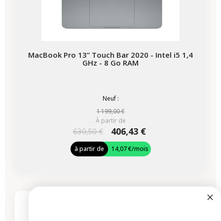
MacBook Pro 13” Touch Bar 2020 - Intel i5 1,4
GHz - 8 Go RAM
Neuf :
1 199,00 €
À partir de
406,43 €
630,50 €
à partir de
14,07 €
/mois
-86,00 €
PROMO
3 produits restants