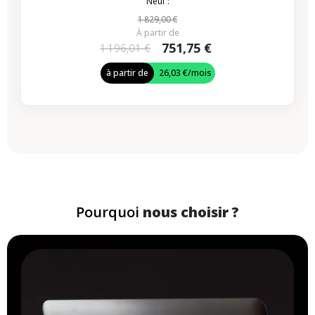
Neuf :
1 829,00 €
À partir de
751,75 €
1 196,01 €
à partir de
26,03 €
/mois
Pourquoi
nous choisir ?