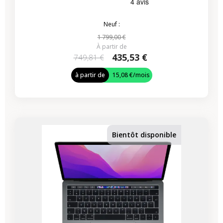
Neuf :
1 799,00 €
À partir de
435,53 €
749,81 €
à partir de
15,08 €
/mois
-224,07 €
PROMO
Bientôt disponible