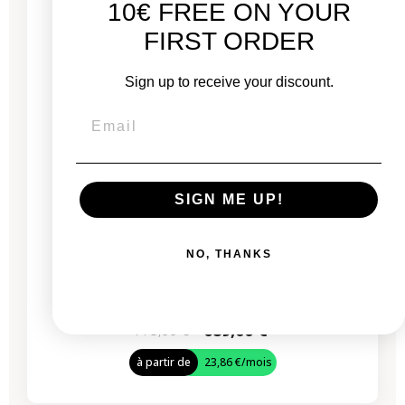
10€ FREE ON YOUR
FIRST ORDER
Sign up to receive your discount.
SIGN ME UP!
MacBook Pro 13" Touch Bar 2022 - Puce M2 -
3,5 GHz - 8 Go RAM
NO, THANKS
À partir de
689,00 €
775,00 €
à partir de
23,86 €
/mois