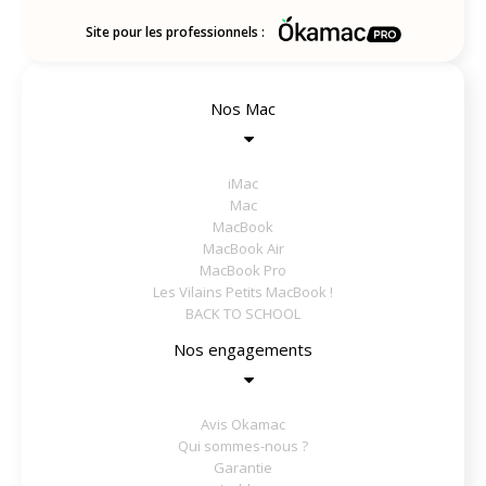
Site pour les professionnels :
Nos Mac
iMac
Mac
MacBook
MacBook Air
MacBook Pro
Les Vilains Petits MacBook !
BACK TO SCHOOL
Nos engagements
Avis Okamac
Qui sommes-nous ?
Garantie