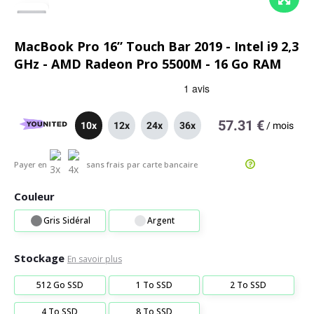
MacBook Pro 16” Touch Bar 2019 - Intel i9 2,3
GHz - AMD Radeon Pro 5500M - 16 Go RAM
57.31 €
10x
12x
24x
36x
/
mois
Payer en
sans frais
par carte bancaire
Couleur
Gris Sidéral
Argent
Stockage
En savoir plus
512 Go SSD
1 To SSD
2 To SSD
4 To SSD
8 To SSD