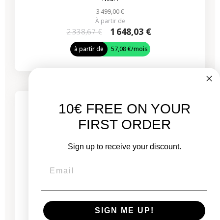
3 499,00 €
À partir de
1 648,03 €
2 338,67 €
à partir de
57,08 €
/mois
-722,65 €
PROMO
10€ FREE ON YOUR
3 produits restants
FIRST ORDER
Sign up to receive your discount.
SIGN ME UP!