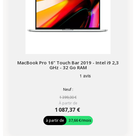
MacBook Pro 16” Touch Bar 2019 - Intel i9 2,3
GHz - 32 Go RAM
Neuf :
1 399,00 €
À partir de
1 087,37 €
à partir de
37,66 €
/mois