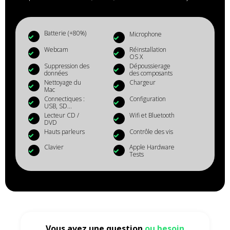
Batterie (+80%)
Microphone
Webcam
Réinstallation
OS X
Suppression des
Dépoussierage
données
des composants
Nettoyage du
Chargeur
Mac
Connectiques :
Configuration
USB, SD...
Lecteur CD /
Wifi et Bluetooth
DVD
Hauts parleurs
Contrôle des vis
Clavier
Apple Hardware
Tests
Vous avez une question
ou besoin