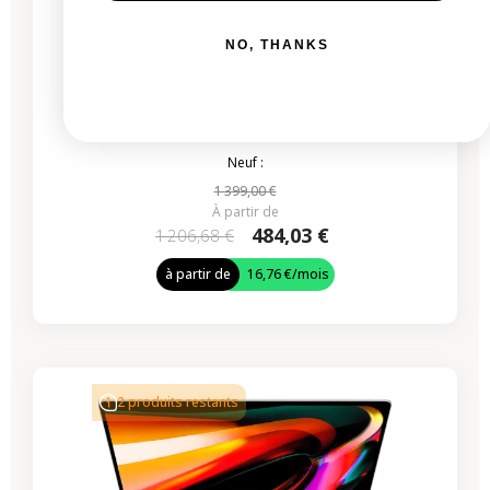
NO, THANKS
MacBook Pro 16” Touch Bar 2019 - Intel i7 2,6
GHz - 16 Go RAM
Neuf :
1 399,00 €
À partir de
484,03 €
1 206,68 €
à partir de
16,76 €
/mois
-552,90 €
PROMO
2 produits restants