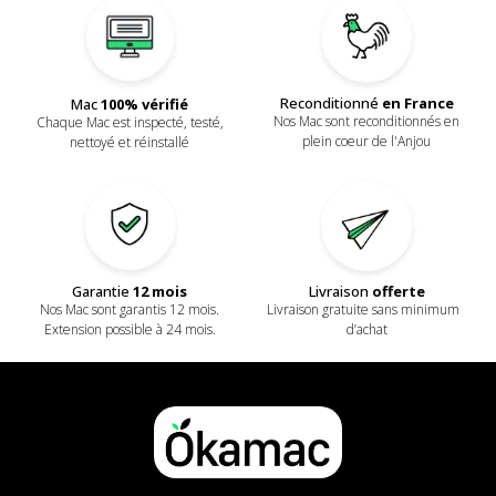
Reconditionné
en France
Mac
100% vérifié
Nos Mac sont reconditionnés en
Chaque Mac est inspecté, testé,
plein coeur de l'Anjou
nettoyé et réinstallé
Livraison
offerte
Garantie
12 mois
Livraison gratuite sans minimum
Nos Mac sont garantis 12 mois.
d’achat
Extension possible à 24 mois.