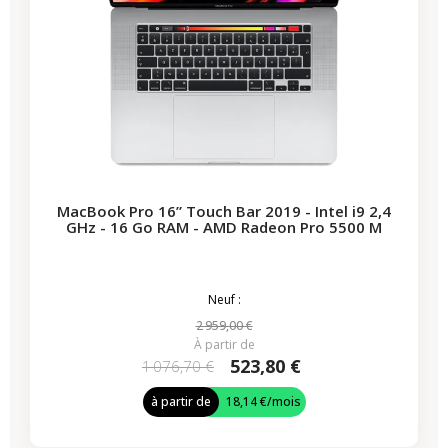
MacBook Pro 16” Touch Bar 2019 - Intel i9 2,4
GHz - 16 Go RAM - AMD Radeon Pro 5500 M
Neuf :
2 959,00 €
À partir de
523,80 €
1 076,70 €
à partir de
18,14 €
/mois