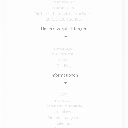
MacBook Air
Macbook Pro
Die hässlichen kleinen MacBooks!
ZURÜCK ZUR SCHULE
Unsere Verpflichtungen
Bewertugen
Wer sind wir ?
Garantie
Der Blog
Informationen
AGB
Impressum
Datenschutzrichtlinie
Cookies
Studentenangebot
Sitemap