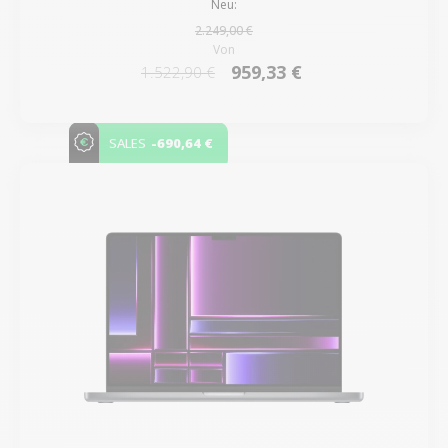
Neu:
2.249,00 €
Von
959,33 €
1.522,90 €
-690,64 €
SALES