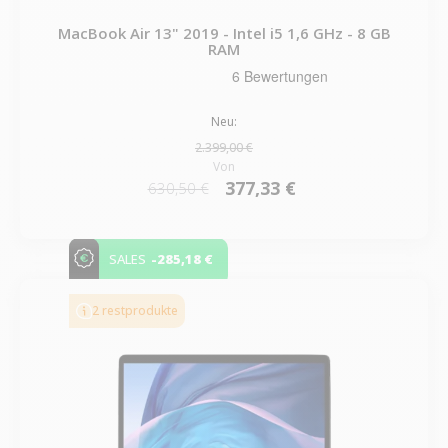
MacBook Air 13" 2019 - Intel i5 1,6 GHz - 8 GB
RAM
Neu:
2.399,00 €
Von
377,33 €
630,50 €
-285,18 €
SALES
2 restprodukte