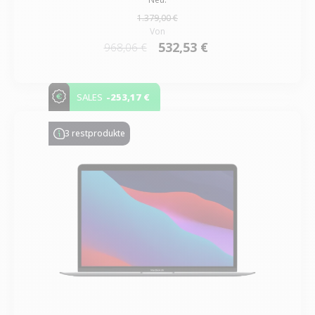
1.379,00 €
Von
532,53 €
968,06 €
-253,17 €
SALES
3 restprodukte