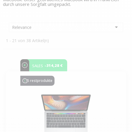
durch unsere Sorgfalt umgepackt. 

Relevance
1 - 21 von 38 Artikel(n)
-314,28 €
SALES
5 restprodukte