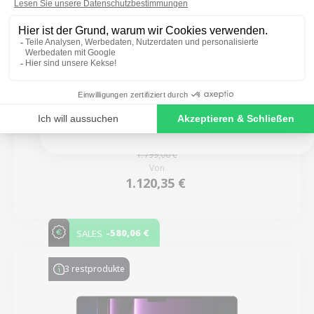
SIGN ME UP!
MacBook Pro 16 Zoll Touch Bar 2019 – Intel i9
2,3 GHz – 32 Go RAM
NO, THANKS
Neu:
1.799,00 €
Von
1.120,35 €
-580,06 €
SALES
3 restprodukte