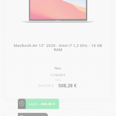
MacBook Air 13" 2020 - Intel i7 1,2 GHz - 16 GB
RAM
Neu:
1.749,00 €
Von
508,28 €
847,78 €
-444,26 €
SALES