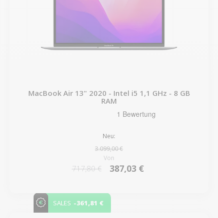
MacBook Air 13" 2020 - Intel i5 1,1 GHz - 8 GB
RAM
Neu:
3.099,00 €
Von
387,03 €
717,80 €
-361,81 €
SALES