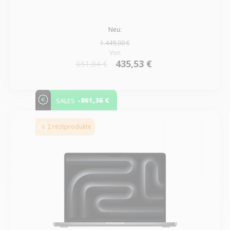
Neu:
1.449,00 €
Von
435,53 €
651,84 €
-861,36 €
SALES
2 restprodukte