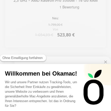
2,3 GHz – AMD Radeon Pro 5500M - 16 Go RAM
Neu:
1.799,00 €
Von
523,80 €
1.054,39 €
5 restprodukte
10€ FREE ON YOUR
FIRST ORDER
FILTER
Sign up to receive your discount.