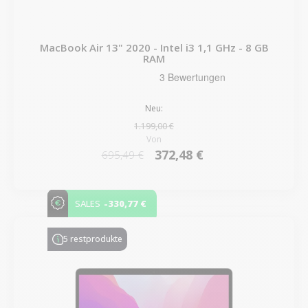
MacBook Air 13" 2020 - Intel i3 1,1 GHz - 8 GB
RAM
Neu:
1.199,00 €
Von
372,48 €
695,49 €
-330,77 €
SALES
5 restprodukte