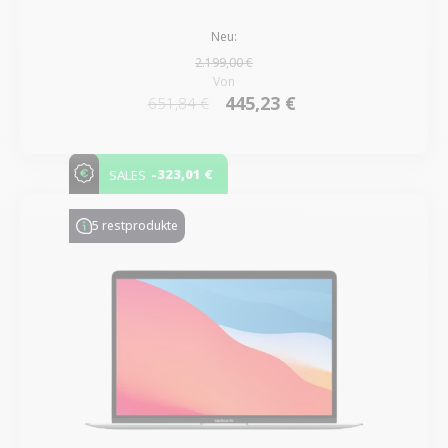
Neu:
2.199,00 €
Von
445,23 €
651,84 €
-323,01 €
SALES
5 restprodukte