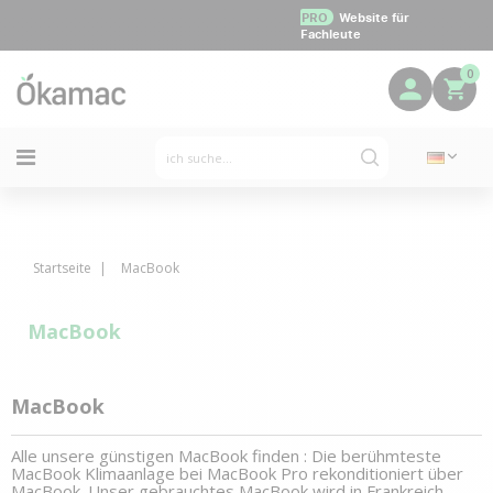
PRO
Website für
Fachleute
0
Startseite
MacBook
MacBook
MacBook
Alle unsere günstigen MacBook finden : Die berühmteste 
MacBook Klimaanlage 
bei 
MacBook Pro
rekonditioniert
über 
MacBook
. Unser gebrauchtes MacBook wird in Frankreich 