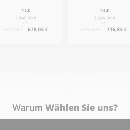
Neu:
Neu:
1.649,00 €
2.249,00 €
Von
Von
678,03 €
716,83 €
1.017,53 €
1.056,33 €
Warum
Wählen Sie uns?