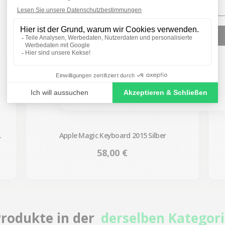
SIGN ME UP!
NO, THANKS
Apple Magic Keyboard 2015 Silber
Preis
58,00 €
rodukte in der
derselben Kategor