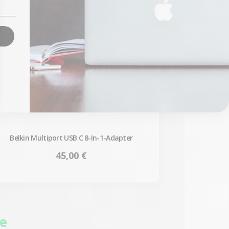
Belkin Multiport USB C 8-In-1-Adapter
Preis
45,00 €
ie