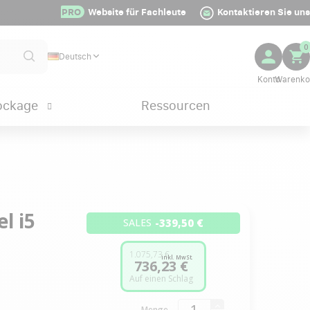
PRO
Website für Fachleute
Kontaktieren Sie uns
0
Deutsch
ockage
Ressourcen
l i5
-339,50 €
SALES
1.075,73 €
inkl. MwSt.
736,23 €
Auf einen Schlag
Menge