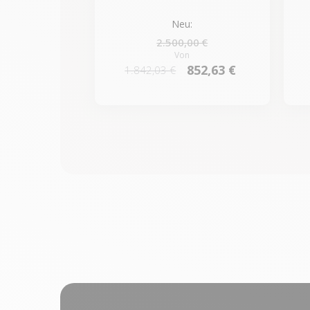
Neu:
2.500,00 €
Von
852,63 €
1.842,03 €