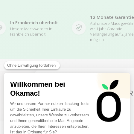
12 Monate Garantie
In Frankreich überholt
Auf unsere Macs gewäh
Unsere Macs werden in
wir 1 Jahr Garantie.
Frankreich überholt
Verlängerung auf 2 Jahre
möglich
10€ FREE ON YOUR
Related Products
FIRST ORDER
Sign up to receive your discount.