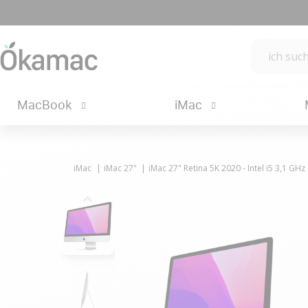
MacBook
iMac
iMac
iMac 27"
iMac 27" Retina 5K 2020 - Intel i5 3,1 GH