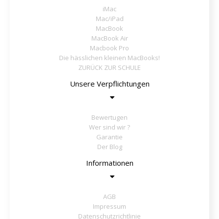
iMac
Mac/iPad
MacBook
MacBook Air
Macbook Pro
Die hässlichen kleinen MacBooks!
ZURÜCK ZUR SCHULE
Unsere Verpflichtungen
Bewertugen
Wer sind wir ?
Garantie
Der Blog
Informationen
AGB
Impressum
Datenschutzrichtlinie