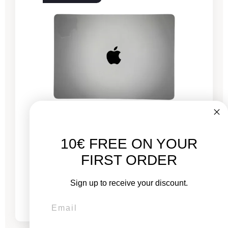
10€ FREE ON YOUR
MacBook Pro 13" Touch Bar 2022 - Puce M2
3,4 GHz - 8 GB RAM
FIRST ORDER
Sign up to receive your discount.
Von
689,00 €
775,00 €