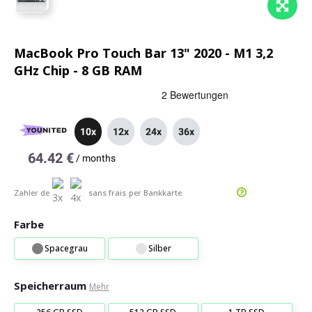
MacBook Pro Touch Bar 13" 2020 - M1 3,2
GHz Chip - 8 GB RAM
10x
12x
24x
36x
64.42 €
/
months
Zahler de
sans frais
per Bankkarte
Farbe
Spacegrau
Silber
Speicherraum
Mehr