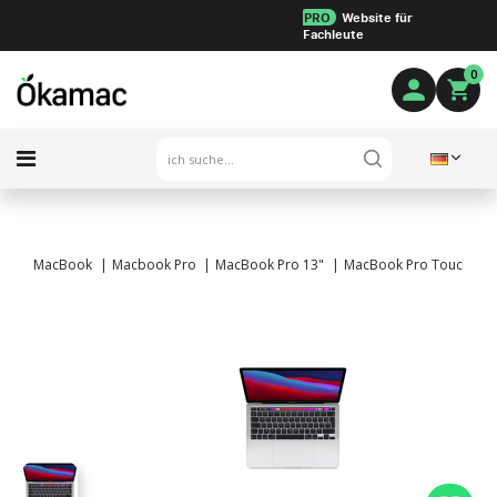
PRO
Website für
Fachleute
0
MacBook
Macbook Pro
MacBook Pro 13"
MacBook Pro Touch Bar 