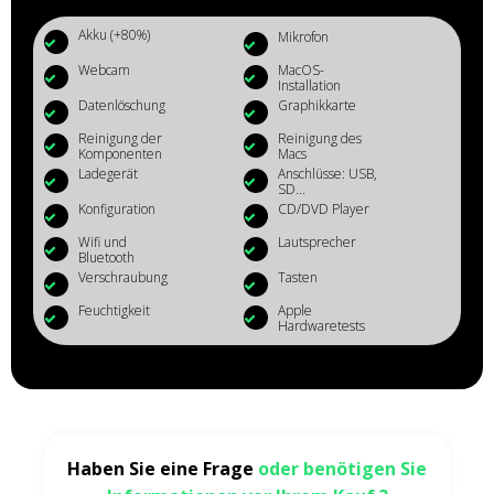
Akku (+80%)
Mikrofon
Webcam
MacOS-
Installation
Datenlöschung
Graphikkarte
Reinigung der
Reinigung des
Komponenten
Macs
Ladegerät
Anschlüsse: USB,
SD...
Konfiguration
CD/DVD Player
Wifi und
Lautsprecher
Bluetooth
Verschraubung
Tasten
Feuchtigkeit
Apple
Hardwaretests
Haben Sie eine Frage
oder benötigen Sie