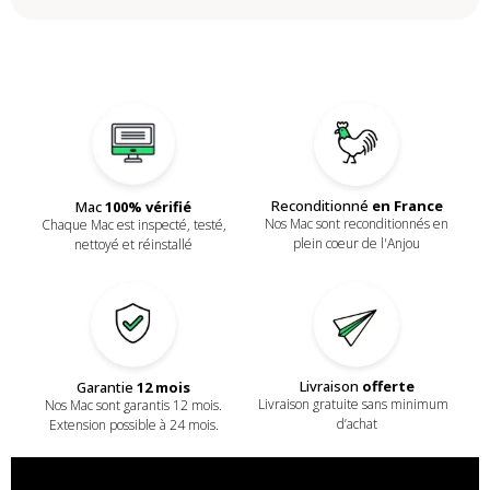
Reconditionné
en France
Mac
100% vérifié
Nos Mac sont reconditionnés en
Chaque Mac est inspecté, testé,
plein coeur de l'Anjou
nettoyé et réinstallé
Livraison
offerte
Garantie
12 mois
Livraison gratuite sans minimum
Nos Mac sont garantis 12 mois.
d’achat
Extension possible à 24 mois.