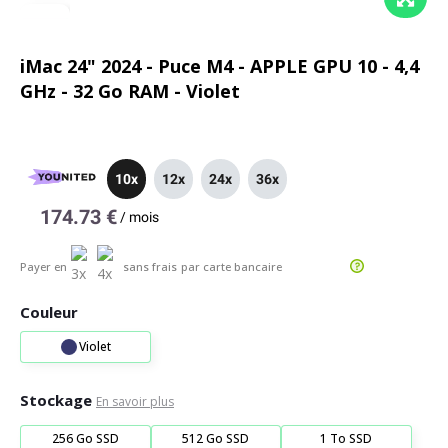
iMac 24" 2024 - Puce M4 - APPLE GPU 10 - 4,4
GHz - 32 Go RAM - Violet
10x
12x
24x
36x
174.73 €
/
mois
Payer en
sans frais
par carte bancaire
Couleur
Violet
Stockage
En savoir plus
256 Go SSD
512 Go SSD
1 To SSD