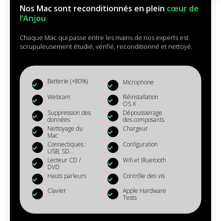
Nos Mac sont reconditionnés en plein
cœur de
l’Anjou
Chaque Mac qui passe entre les mains de nos experts est
scrupuleusement étudié, vérifié, reconditionné et nettoyé.
Batterie (+80%)
Microphone
Webcam
Réinstallation
OS X
Suppression des
Dépoussierage
données
des composants
Nettoyage du
Chargeur
Mac
Connectiques :
Configuration
USB, SD...
Lecteur CD /
Wifi et Bluetooth
DVD
Hauts parleurs
Contrôle des vis
Clavier
Apple Hardware
Tests