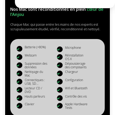
Nos Mac sont reconditionnés en plein
cœur de
l’Anjou
Chaque Mac qui passe entre les mains de nos experts est
scrupuleusement étudié, vérifié, reconditionné et nettoyé.
Batterie (+80%)
Microphone
Webcam
Réinstallation
OS X
Suppression des
Dépoussierage
données
des composants
Nettoyage du
Chargeur
Mac
Connectiques :
Configuration
USB, SD...
Lecteur CD /
Wifi et Bluetooth
DVD
Hauts parleurs
Contrôle des vis
Clavier
Apple Hardware
Tests