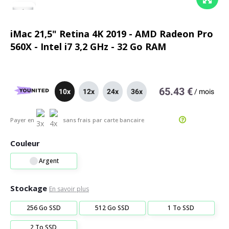
iMac 21,5" Retina 4K 2019 - AMD Radeon Pro
560X - Intel i7 3,2 GHz - 32 Go RAM
65.43 €
10x
12x
24x
36x
/
mois
Payer en
sans frais
par carte bancaire
Couleur
Argent
Stockage
En savoir plus
256 Go SSD
512 Go SSD
1 To SSD
2 To SSD