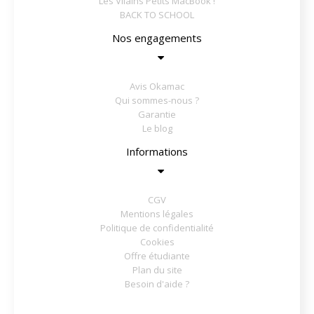
Les Vilains Petits MacBook !
BACK TO SCHOOL
Nos engagements
Avis Okamac
Qui sommes-nous ?
Garantie
Le blog
Informations
CGV
Mentions légales
Politique de confidentialité
Cookies
Offre étudiante
Plan du site
Besoin d'aide ?