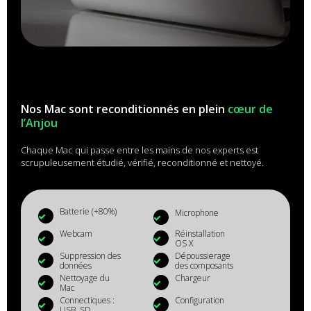
Nos Mac sont reconditionnés en plein
cœur de
l’Anjou
Chaque Mac qui passe entre les mains de nos experts est
scrupuleusement étudié, vérifié, reconditionné et nettoyé.
Batterie (+80%)
Microphone
Webcam
Réinstallation
OS X
Suppression des
Dépoussierage
données
des composants
Nettoyage du
Chargeur
Mac
Connectiques :
Configuration
USB, SD...