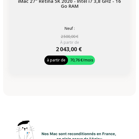
iMac 27" Retina 5K 2020 - Intel i7 3,8 GHz - 16
Go RAM
Neuf :
2 500,00 €
À partir de
2 043,00 €
à partir de
70,76 €
/mois