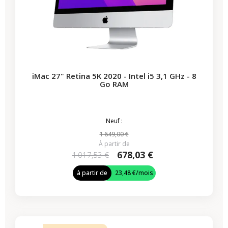
iMac 27" Retina 5K 2020 - Intel i5 3,1 GHz - 8
Go RAM
Neuf :
1 649,00 €
À partir de
678,03 €
1 017,53 €
à partir de
23,48 €
/mois
-339,50 €
PROMO