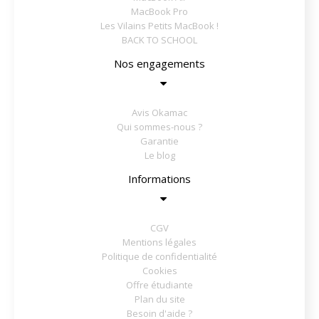
MacBook Pro
Les Vilains Petits MacBook !
BACK TO SCHOOL
Nos engagements
Avis Okamac
Qui sommes-nous ?
Garantie
Le blog
Informations
CGV
Mentions légales
Politique de confidentialité
Cookies
Offre étudiante
Plan du site
Besoin d'aide ?