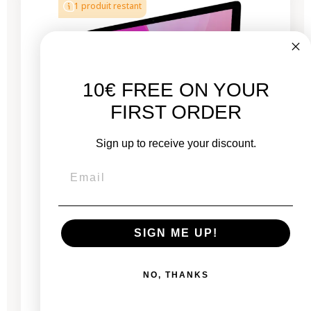
1 produit restant
10€ FREE ON YOUR
FIRST ORDER
Sign up to receive your discount.
iMac 27" Retina 5K 2020 - Intel i5 3,1 GHz - 16
Go RAM
SIGN ME UP!
Neuf :
NO, THANKS
2 249,00 €
À partir de