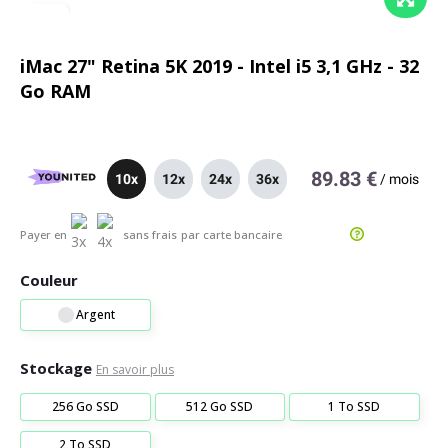
iMac 27" Retina 5K 2019 - Intel i5 3,1 GHz - 32
Go RAM
89.83 €
10x
12x
24x
36x
/
mois
Payer en
sans frais
par carte bancaire
Couleur
Argent
Stockage
En savoir plus
256 Go SSD
512 Go SSD
1 To SSD
2 To SSD