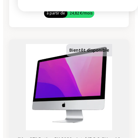
716,83 €
1 056,33 €
à partir de
24,82 €
/mois
Bientôt disponible