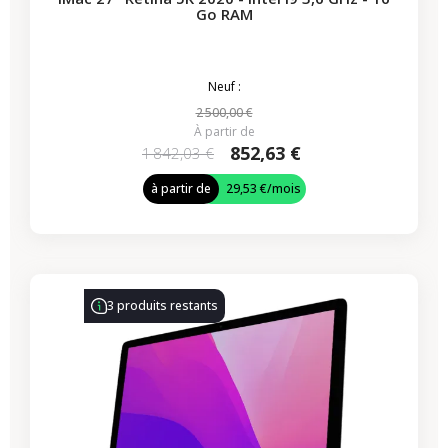
Go RAM
Neuf :
2 500,00 €
À partir de
852,63 €
1 842,03 €
à partir de
29,53 €
/mois
-339,50 €
PROMO
3 produits restants