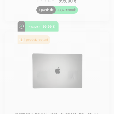
999,00 €
1 199,00 €
à partir de
34,60 €
/mois
-90,00 €
PROMO
1 produit restant
MacBook Pro 14" 2021 - Puce M1 Pro - APPLE