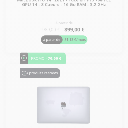
GPU 14 - 8 Coeurs - 16 Go RAM - 3,2 GHz
À partir de
899,00 €
989,00 €
à partir de
31,13 €
/mois
-70,00 €
PROMO
4 produits restants