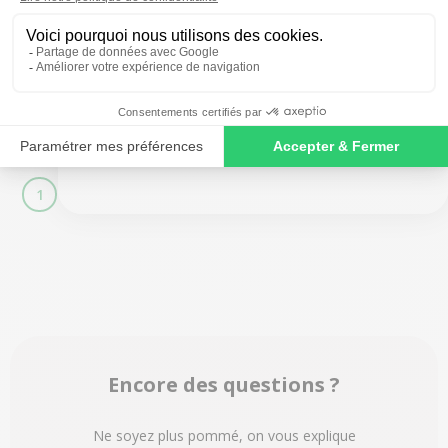
À partir de
469,00 €
599,00 €
SIGN ME UP!
à partir de
16,24 €
/mois
NO, THANKS
1
Encore des questions ?
Ne soyez plus pommé, on vous explique