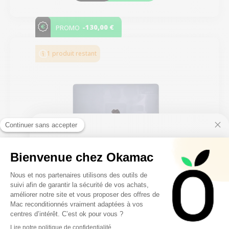
-130,00 €
PROMO
1 produit restant
10€ FREE ON YOUR
FIRST ORDER
FILTRER
Sign up to receive your discount.
MacBook Air 13" 2020 - Puce M1 - APPLE GPU 8 -
3,2 GHz - 8 Go RAM