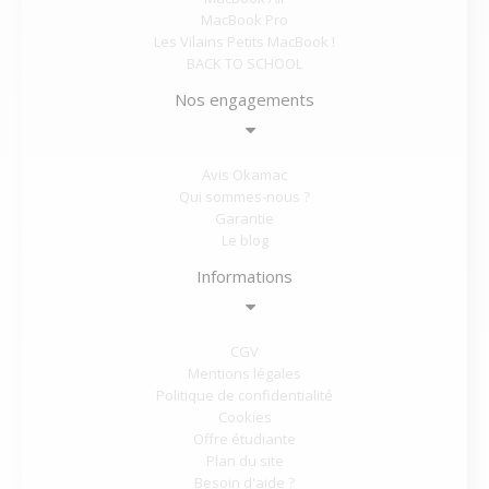
MacBook Pro
Les Vilains Petits MacBook !
BACK TO SCHOOL
Nos engagements
Avis Okamac
Qui sommes-nous ?
Garantie
Le blog
Informations
CGV
Mentions légales
Politique de confidentialité
Cookies
Offre étudiante
Plan du site
Besoin d'aide ?