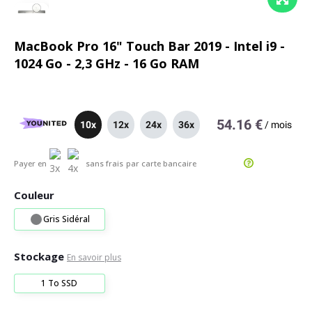
MacBook Pro 16" Touch Bar 2019 - Intel i9 -
1024 Go - 2,3 GHz - 16 Go RAM
54.16 €
10x
12x
24x
36x
/
mois
Payer en
sans frais
par carte bancaire
Couleur
Gris Sidéral
Stockage
En savoir plus
1 To SSD