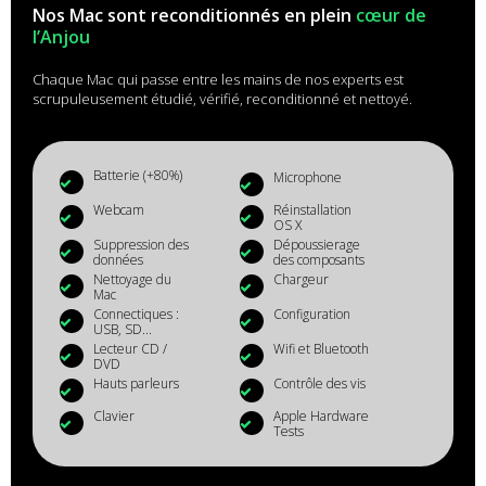
Nos Mac sont reconditionnés en plein
cœur de
l’Anjou
Chaque Mac qui passe entre les mains de nos experts est
scrupuleusement étudié, vérifié, reconditionné et nettoyé.
Batterie (+80%)
Microphone
Webcam
Réinstallation
OS X
Suppression des
Dépoussierage
données
des composants
Nettoyage du
Chargeur
Mac
Connectiques :
Configuration
USB, SD...
Lecteur CD /
Wifi et Bluetooth
DVD
Hauts parleurs
Contrôle des vis
Clavier
Apple Hardware
Tests