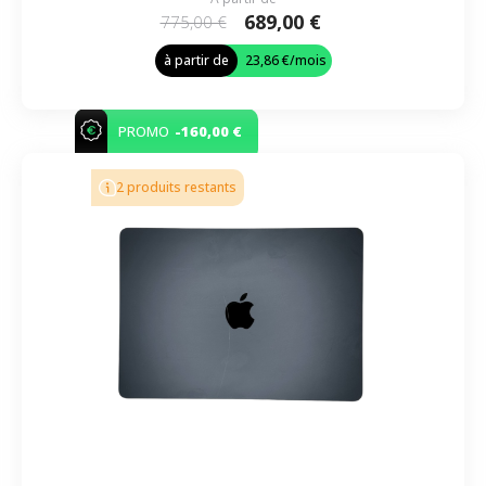
689,00 €
775,00 €
à partir de
23,86 €
/mois
-160,00 €
PROMO
2 produits restants