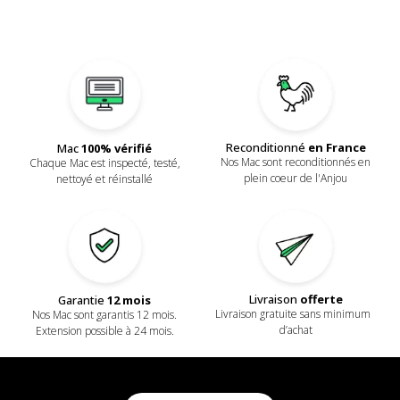
Reconditionné
en France
Mac
100% vérifié
Nos Mac sont reconditionnés en
Chaque Mac est inspecté, testé,
plein coeur de l'Anjou
nettoyé et réinstallé
Livraison
offerte
Garantie
12 mois
Livraison gratuite sans minimum
Nos Mac sont garantis 12 mois.
d’achat
Extension possible à 24 mois.