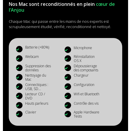
Nos Mac sont reconditionnés en plein
cœur de
l’Anjou
Chaque Mac qui passe entre les mains de nos experts est
scrupuleusement étudié, vérifié, reconditionné et nettoyé.
Batterie (+80%)
Microphone
Webcam
Réinstallation
OS X
Suppression des
Dépoussierage
données
des composants
Nettoyage du
Chargeur
Mac
Connectiques :
Configuration
USB, SD...
Lecteur CD /
Wifi et Bluetooth
DVD
Hauts parleurs
Contrôle des vis
Clavier
Apple Hardware
Tests