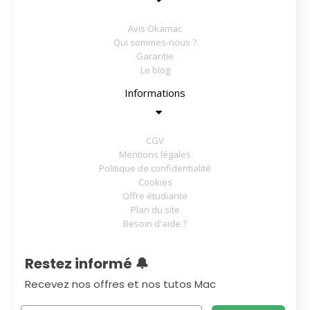
Avis Okamac
Qui sommes-nous ?
Garantie
Le blog
Informations
CGV
Mentions légales
Politique de confidentialité
Cookies
Offre étudiante
Plan du site
Besoin d'aide ?
Restez informé 🔔
Recevez nos offres et nos tutos Mac