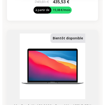
435,53 €
749,81 €
à partir de
15,08 €
/mois
-435,53 €
PROMO
Bientôt disponible