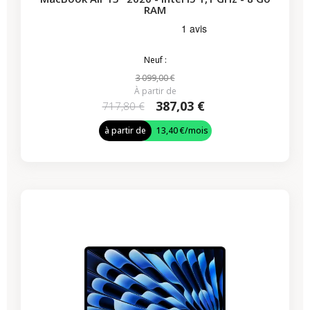
RAM
Neuf :
3 099,00 €
À partir de
387,03 €
717,80 €
à partir de
13,40 €
/mois
-286,15 €
PROMO