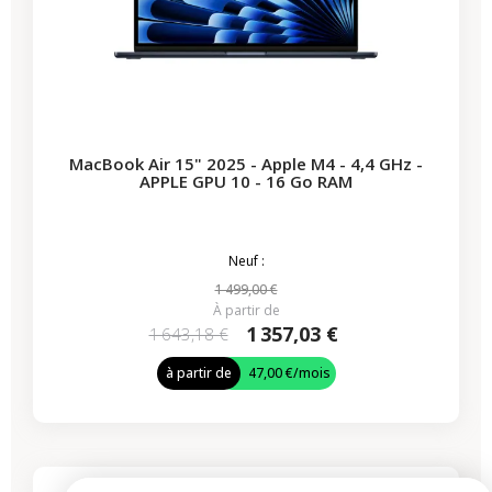
MacBook Air 15" 2025 - Apple M4 - 4,4 GHz -
APPLE GPU 10 - 16 Go RAM
Neuf :
1 499,00 €
À partir de
1 357,03 €
1 643,18 €
à partir de
47,00 €
/mois
-314,28 €
PROMO