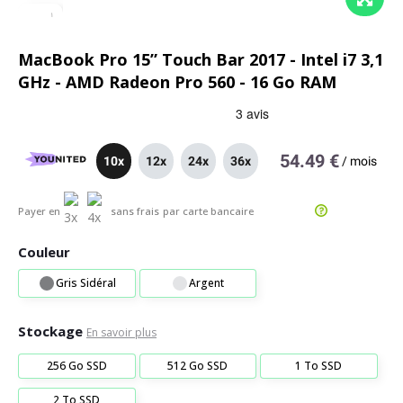
MacBook Pro 15” Touch Bar 2017 - Intel i7 3,1
GHz - AMD Radeon Pro 560 - 16 Go RAM
54.49 €
10x
12x
24x
36x
/
mois
Payer en
sans frais
par carte bancaire
Couleur
Gris Sidéral
Argent
Stockage
En savoir plus
256 Go SSD
512 Go SSD
1 To SSD
2 To SSD