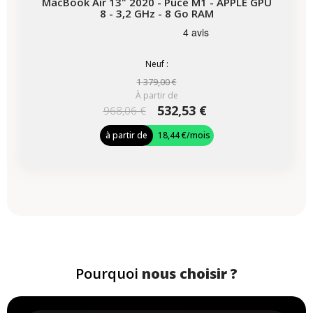
MacBook Air 13" 2020 - Puce M1 - APPLE GPU
8 - 3,2 GHz - 8 Go RAM
Neuf :
1 379,00 €
À partir de
532,53 €
968,06 €
à partir de
18,44 €
/mois
Pourquoi
nous choisir ?