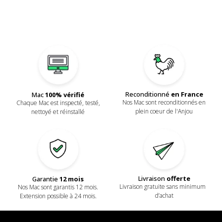
Reconditionné
en France
Mac
100% vérifié
Nos Mac sont reconditionnés en
Chaque Mac est inspecté, testé,
plein coeur de l'Anjou
nettoyé et réinstallé
Livraison
offerte
Garantie
12 mois
Livraison gratuite sans minimum
Nos Mac sont garantis 12 mois.
d’achat
Extension possible à 24 mois.