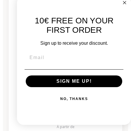
5 produits restants
10€ FREE ON YOUR
FIRST ORDER
Sign up to receive your discount.
SIGN ME UP!
MacBook Pro 13” Touch Bar 2020 - Intel i5 2
GHz - 16 Go RAM
NO, THANKS
Neuf :
1 799,00 €
À partir de