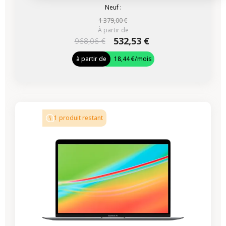
Neuf :
1 379,00 €
À partir de
532,53 €
968,06 €
à partir de
18,44 €
/mois
-337,56 €
PROMO
1 produit restant