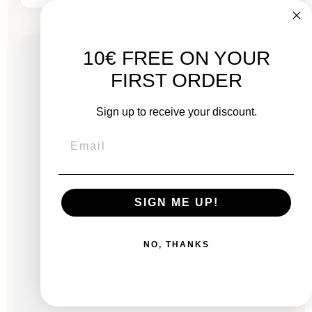
-435,53 €
PROMO
10€ FREE ON YOUR
Bientôt disponible
FIRST ORDER
Sign up to receive your discount.
SIGN ME UP!
NO, THANKS
MacBook Air 13" 2020 - Puce M1 - APPLE GPU
8 - 3,2 GHz - 8 Go RAM