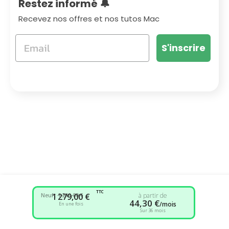
Restez informé 🔔
Recevez nos offres et nos tutos Mac
S'inscrire
TTC
1 279,00 €
à partir de
Neuf :
1 249,00 €
44,30 €
/mois
En une fois
Sur 36 mois