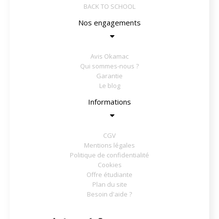
BACK TO SCHOOL
Nos engagements
Avis Okamac
Qui sommes-nous ?
Garantie
Le blog
Informations
CGV
Mentions légales
Politique de confidentialité
Cookies
Offre étudiante
Plan du site
Besoin d'aide ?