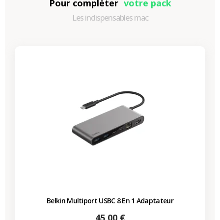
Pour compléter
votre pack
Les indispensables mac
Belkin Multiport USBC 8 En 1 Adaptateur
Prix
45,00 €