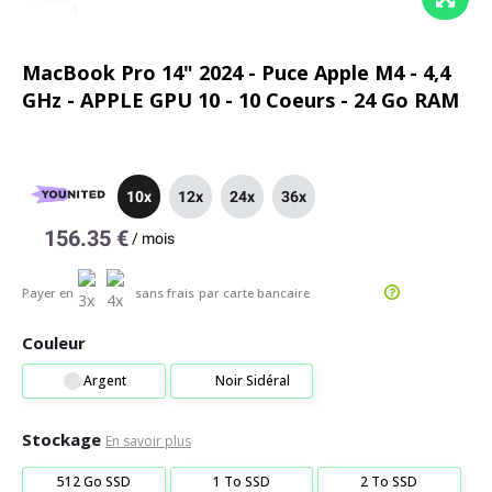
MacBook Pro 14" 2024 - Puce Apple M4 - 4,4
GHz - APPLE GPU 10 - 10 Coeurs - 24 Go RAM
10x
12x
24x
36x
156.35 €
/
mois
Payer en
sans frais
par carte bancaire
Couleur
Argent
Noir Sidéral
Stockage
En savoir plus
512 Go SSD
1 To SSD
2 To SSD