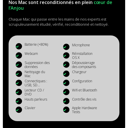
Nos Mac sont reconditionnés en plein
cœur de
l’Anjou
Chaque Mac qui passe entre les mains de nos experts est
scrupuleusement étudié, vérifié, reconditionné et nettoyé.
Batterie (+80%)
Microphone
Webcam
Réinstallation
OS X
Suppression des
Dépoussierage
données
des composants
Nettoyage du
Chargeur
Mac
Connectiques :
Configuration
USB, SD...
Lecteur CD /
Wifi et Bluetooth
DVD
Hauts parleurs
Contrôle des vis
Clavier
Apple Hardware
Tests