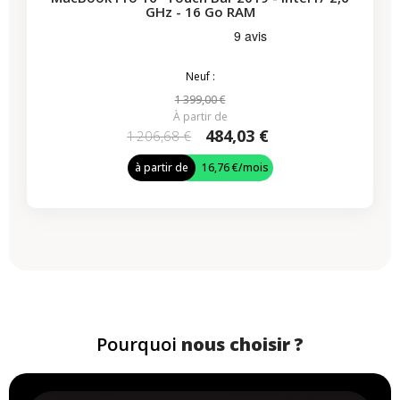
GHz - 16 Go RAM
Neuf :
1 399,00 €
À partir de
484,03 €
1 206,68 €
à partir de
16,76 €
/mois
Pourquoi
nous choisir ?