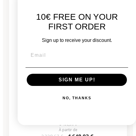
10€ FREE ON YOUR
FIRST ORDER
Sign up to receive your discount.
SIGN ME UP!
MacBook Pro 16" 2021 - Puce M1 MAX - APPLE
GPU 32 - 10 Coeurs - 32 Go RAM - 3,2 GHz
NO, THANKS
Neuf :
3 499,00 €
À partir de