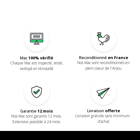
Reconditionné
en France
Mac
100% vérifié
Nos Mac sont reconditionnés en
Chaque Mac est inspecté, testé,
plein coeur de l'Anjou
nettoyé et réinstallé
Livraison
offerte
Garantie
12 mois
Livraison gratuite sans minimum
Nos Mac sont garantis 12 mois.
d’achat
Extension possible à 24 mois.