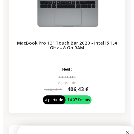
MacBook Pro 13” Touch Bar 2020 - Intel i5 1,4
GHz - 8 Go RAM
Neuf :
1 199,00 €
À partir de
406,43 €
630,50 €
à partir de
14,07 €
/mois
-690,64 €
PROMO