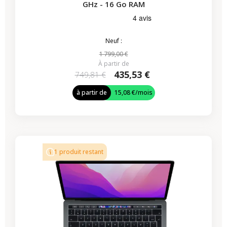
GHz - 16 Go RAM
Neuf :
1 799,00 €
À partir de
435,53 €
749,81 €
à partir de
15,08 €
/mois
-224,07 €
PROMO
1 produit restant