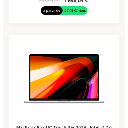
1 648,03 €
2 338,67 €
à partir de
57,08 €
/mois
-722,65 €
PROMO
MacBook Pro 16” Touch Bar 2019 - Intel i7 2,6