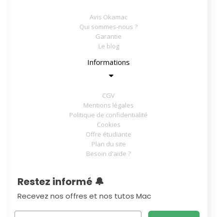
Avis Okamac
Qui sommes-nous ?
Garantie
Le blog
Informations
CGV
Mentions légales
Politique de confidentialité
Cookies
Offre étudiante
Plan du site
Besoin d'aide ?
Restez informé 🔔
Recevez nos offres et nos tutos Mac