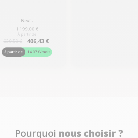
Neuf :
1 199,00 €
À partir de
406,43 €
630,50 €
à partir de
14,07 €
/mois
Pourquoi
nous choisir ?