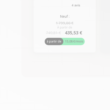
Neuf :
1 799,00 €
À partir de
435,53 €
749,81 €
à partir de
15,08 €
/mois