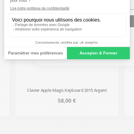
SIGN ME UP!
NO, THANKS
Clavier Apple Magic Keyboard 2015 Argent
Prix
58,00 €