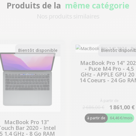
Produits de la
même catégorie
Nos produits similaires
-224,07 €
-825,00 €
PROMO
PROMO
Bientôt disponible
Bientôt disponib
MacBook Pro 14" 202
- Puce M4 Pro - 4,5
GHz - APPLE GPU 20 
14 Coeurs - 24 Go R
À partir de
1 861,00 €
2 686,00 €
à partir de
64,46 €
/mois
MacBook Pro 13”
Touch Bar 2020 - Intel
i5 1,4 GHz - 8 Go RAM