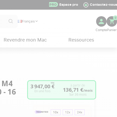
PRO
Espace pro
Contactez-nous
0
Français
Revendre mon Mac
Ressources
e M4
TTC
3 947,00 €
à partir de
136,71 €
 - 16
/mois
En une fois
Sur 36 mois
10x
12x
24x