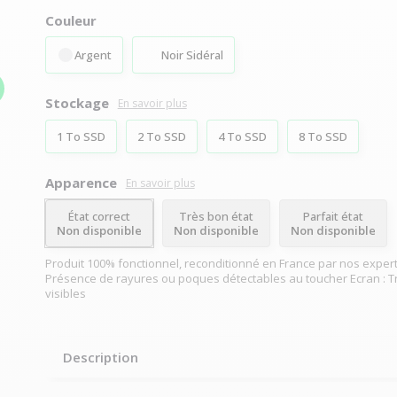
Couleur
Argent
Noir Sidéral
Stockage
En savoir plus
1 To SSD
2 To SSD
4 To SSD
8 To SSD
Apparence
En savoir plus
État correct
Très bon état
Parfait état
Non disponible
Non disponible
Non disponible
Produit 100% fonctionnel, reconditionné en France par nos expert
Présence de rayures ou poques détectables au toucher Ecran : T
visibles
Description