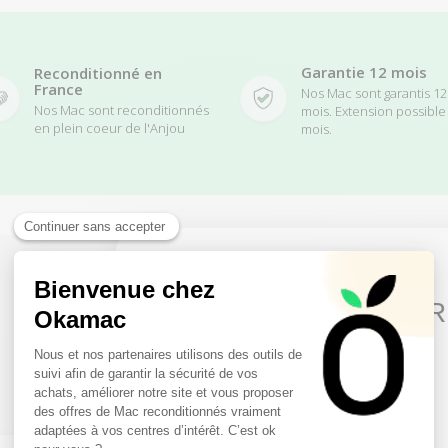
Garantie 12 mois
Reconditionné en
France
Nos Mac sont garantis 12
Nos Mac sont reconditionnés
mois. Extension possible
en plein coeur de l'Anjou
mois.
10€ FREE ON YOUR
Pour compléter
votre pack
FIRST ORDER
Les indispensables mac
Sign up to receive your discount.