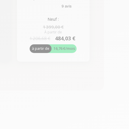
Neuf :
1 399,00 €
À partir de
484,03 €
1 206,68 €
à partir de
16,76 €
/mois