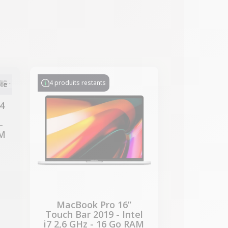
-722,65 €
PROMO
4 produits restants
le
4
-
AM
MacBook Pro 16”
Touch Bar 2019 - Intel
i7 2,6 GHz - 16 Go RAM