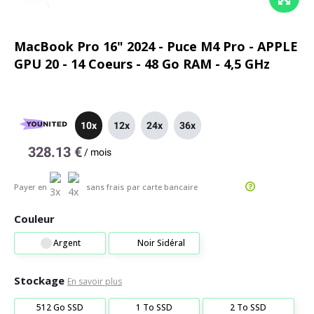
MacBook Pro 16" 2024 - Puce M4 Pro - APPLE
GPU 20 - 14 Coeurs - 48 Go RAM - 4,5 GHz
10x
12x
24x
36x
328.13 €
/
mois
Payer en
sans frais
par carte bancaire
Couleur
Argent
Noir Sidéral
Stockage
En savoir plus
512 Go SSD
1 To SSD
2 To SSD