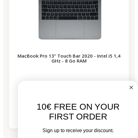
MacBook Pro 13” Touch Bar 2020 - Intel i5 1,4
GHz - 8 Go RAM
Neuf :
1 199,00 €
À partir de
406,43 €
630,50 €
10€ FREE ON YOUR
FIRST ORDER
à partir de
14,07 €
/mois
Sign up to receive your discount.
-825,00 €
PROMO