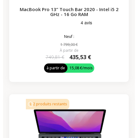
MacBook Pro 13” Touch Bar 2020 - Intel i5 2
GHz - 16 Go RAM
Neuf :
1 799,00 €
À partir de
435,53 €
749,81 €
à partir de
15,08 €
/mois
-224,07 €
PROMO
2 produits restants