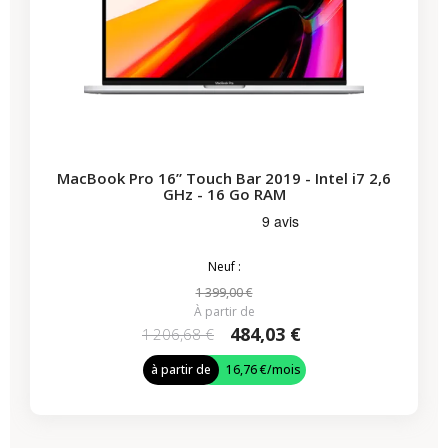
MacBook Pro 16” Touch Bar 2019 - Intel i7 2,6
GHz - 16 Go RAM
Neuf :
1 399,00 €
À partir de
484,03 €
1 206,68 €
à partir de
16,76 €
/mois