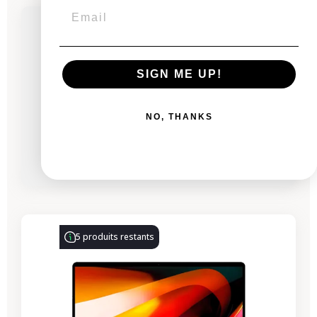
Bientôt disponible
MacBook Pro 14" 2024 - Puce M4 Pro - 4,5
GHz - APPLE GPU 20 - 14 Coeurs - 24 Go RAM
SIGN ME UP!
À partir de
NO, THANKS
1 861,00 €
2 686,00 €
à partir de
64,46 €
/mois
-722,65 €
PROMO
5 produits restants