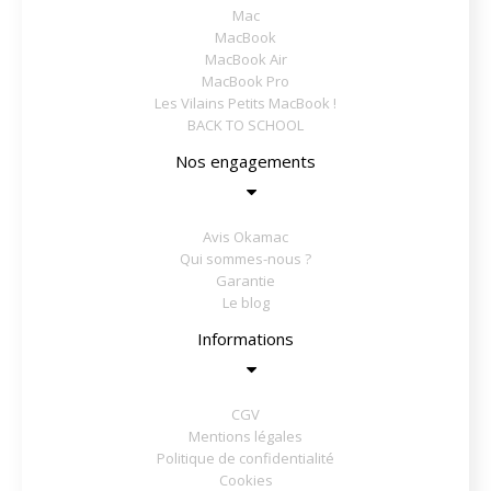
Mac
MacBook
MacBook Air
MacBook Pro
Les Vilains Petits MacBook !
BACK TO SCHOOL
Nos engagements
Avis Okamac
Qui sommes-nous ?
Garantie
Le blog
Informations
CGV
Mentions légales
Politique de confidentialité
Cookies