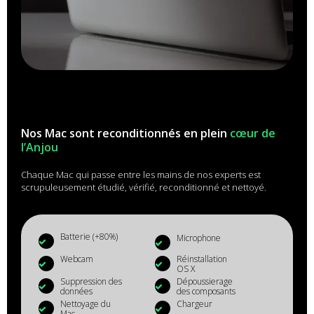
Nos Mac sont reconditionnés en plein
cœur de
l’Anjou
Chaque Mac qui passe entre les mains de nos experts est
scrupuleusement étudié, vérifié, reconditionné et nettoyé.
Batterie (+80%)
Microphone
Webcam
Réinstallation
OS X
Suppression des
Dépoussierage
données
des composants
Nettoyage du
Chargeur
Mac