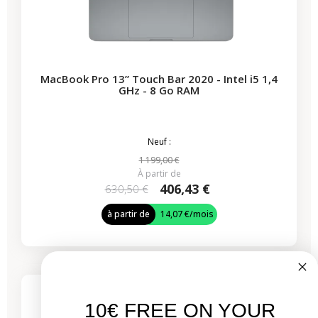
MacBook Pro 13” Touch Bar 2020 - Intel i5 1,4
GHz - 8 Go RAM
Neuf :
1 199,00 €
À partir de
406,43 €
630,50 €
à partir de
14,07 €
/mois
-444,26 €
PROMO
4 produits restants
10€ FREE ON YOUR