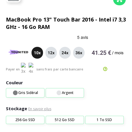
MacBook Pro 13" Touch Bar 2016 - Intel i7 3,3
GHz - 16 Go RAM
41.25 €
10x
12x
24x
36x
/
mois
Payer en
sans frais
par carte bancaire
Couleur
Gris Sidéral
Argent
Stockage
En savoir plus
256 Go SSD
512 Go SSD
1 To SSD