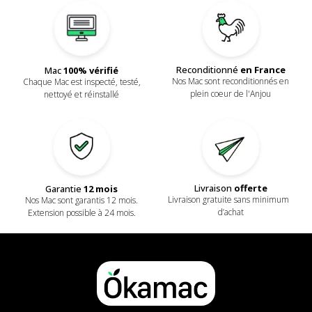
Reconditionné
en France
Mac
100% vérifié
Nos Mac sont reconditionnés en
Chaque Mac est inspecté, testé,
plein coeur de l'Anjou
nettoyé et réinstallé
Livraison
offerte
Garantie
12 mois
Livraison gratuite sans minimum
Nos Mac sont garantis 12 mois.
d’achat
Extension possible à 24 mois.