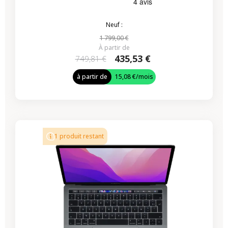
Neuf :
1 799,00 €
À partir de
435,53 €
749,81 €
à partir de
15,08 €
/mois
-224,07 €
PROMO
1 produit restant