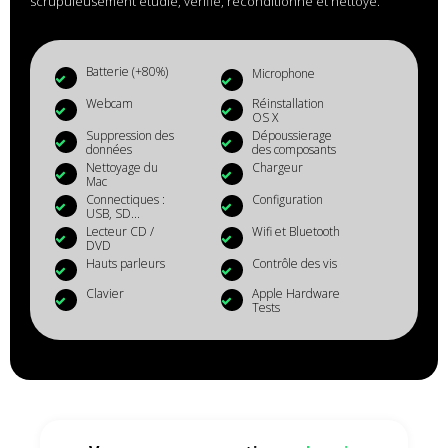
scrupuleusement étudié, vérifié, reconditionné et nettoyé.
Batterie (+80%)
Microphone
Webcam
Réinstallation
OS X
Suppression des
Dépoussierage
données
des composants
Nettoyage du
Chargeur
Mac
Connectiques :
Configuration
USB, SD...
Lecteur CD /
Wifi et Bluetooth
DVD
Hauts parleurs
Contrôle des vis
Clavier
Apple Hardware
Tests