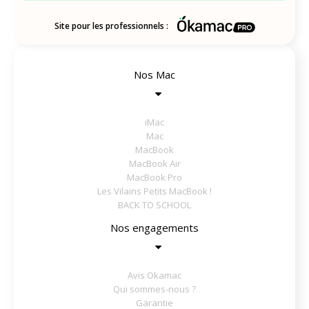
Site pour les professionnels :
Nos Mac
iMac
Mac
MacBook
MacBook Air
MacBook Pro
Les Vilains Petits MacBook !
BACK TO SCHOOL
Nos engagements
Avis Okamac
Qui sommes-nous ?
Garantie