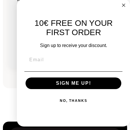
GHz - 16 Go RAM
10€ FREE ON YOUR
Neuf :
FIRST ORDER
2 099,00 €
À partir de
464,63 €
782,79 €
Sign up to receive your discount.
à partir de
16,09 €
/mois
SIGN ME UP!
NO, THANKS
Pourquoi
nous choisir ?