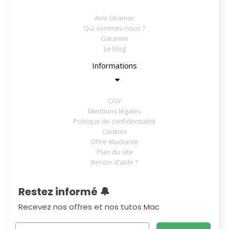
Avis Okamac
Qui sommes-nous ?
Garantie
Le blog
Informations
CGV
Mentions légales
Politique de confidentialité
Cookies
Offre étudiante
Plan du site
Besoin d'aide ?
Restez informé 🔔
Recevez nos offres et nos tutos Mac