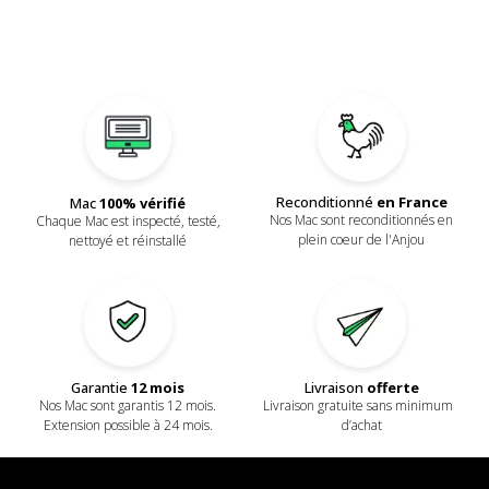
Reconditionné
en France
Mac
100% vérifié
Nos Mac sont reconditionnés en
Chaque Mac est inspecté, testé,
plein coeur de l'Anjou
nettoyé et réinstallé
Livraison
offerte
Garantie
12 mois
Livraison gratuite sans minimum
Nos Mac sont garantis 12 mois.
d’achat
Extension possible à 24 mois.