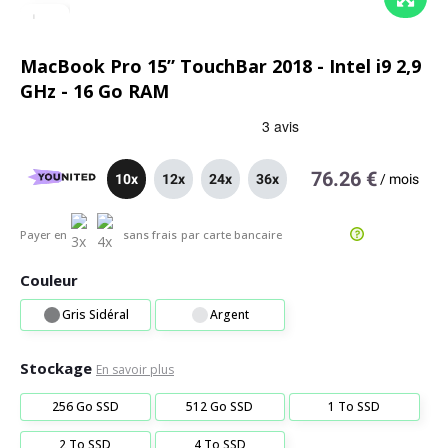
MacBook Pro 15” TouchBar 2018 - Intel i9 2,9
GHz - 16 Go RAM
76.26 €
10x
12x
24x
36x
/
mois
Payer en
sans frais
par carte bancaire
Couleur
Gris Sidéral
Argent
Stockage
En savoir plus
256 Go SSD
512 Go SSD
1 To SSD
2 To SSD
4 To SSD