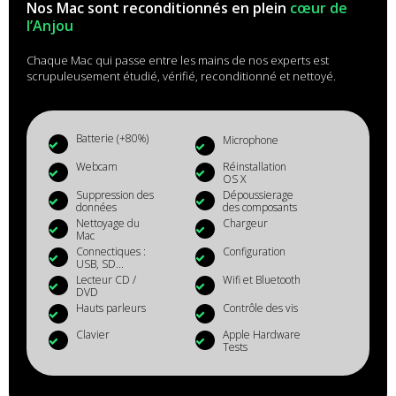
Nos Mac sont reconditionnés en plein
cœur de
l’Anjou
Chaque Mac qui passe entre les mains de nos experts est
scrupuleusement étudié, vérifié, reconditionné et nettoyé.
Batterie (+80%)
Microphone
Webcam
Réinstallation
OS X
Suppression des
Dépoussierage
données
des composants
Nettoyage du
Chargeur
Mac
Connectiques :
Configuration
USB, SD...
Lecteur CD /
Wifi et Bluetooth
DVD
Hauts parleurs
Contrôle des vis
Clavier
Apple Hardware
Tests