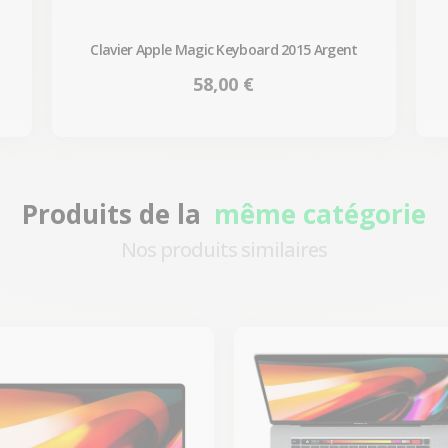
Clavier Apple Magic Keyboard 2015 Argent
Prix
58,00 €
Produits de la
même catégorie
Nos produits similaires
-722,65 €
-530,59 €
PROMO
PROMO