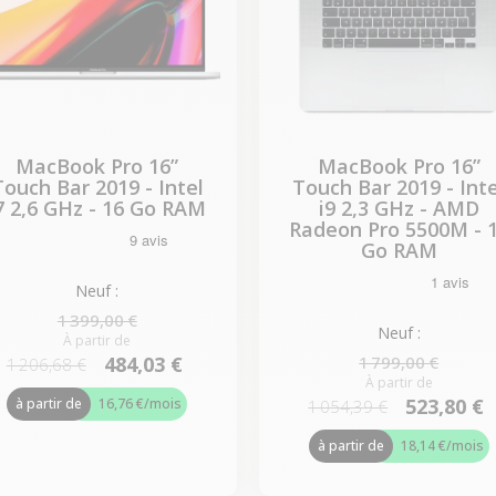
MacBook Pro 16”
MacBook Pro 16”
Touch Bar 2019 - Intel
Touch Bar 2019 - Inte
7 2,6 GHz - 16 Go RAM
i9 2,3 GHz - AMD
Radeon Pro 5500M - 
Go RAM
Neuf :
1 399,00 €
Neuf :
À partir de
1 799,00 €
484,03 €
1 206,68 €
À partir de
523,80 €
à partir de
16,76 €
/mois
1 054,39 €
à partir de
18,14 €
/mois