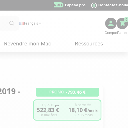
PRO
Espace pro
Contactez-nous
0
Français
Revendre mon Mac
Ressources
019 -
-793,46 €
PROMO
1 316,29 €
à partir de
TTC
522,83 €
18,10 €
/mois
En une fois
Sur 36 mois