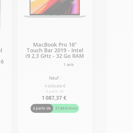
MacBook Pro 16”
l
Touch Bar 2019 - Intel
i9 2,3 GHz - 32 Go RAM
16
Neuf :
1 399,00 €
À partir de
1 087,37 €
à partir de
37,66 €
/mois