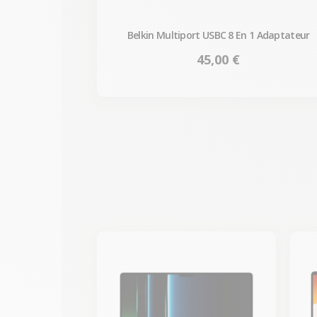
Belkin Multiport USBC 8 En 1 Adaptateur
Prix
45,00 €
-690,64 €
PROMO