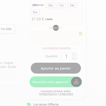
10x
12x
24x
36x
57.20 €
/
mois
OU PAYER EN
8 To SSD
1
produit(s) restant(s)
Quantité
s. Coque :
cran : Écran
Ajouter au panier
Revendre mon appareil
Livraison prévue entre
10/08/2026 et 13/08/2026
Livraison Offerte