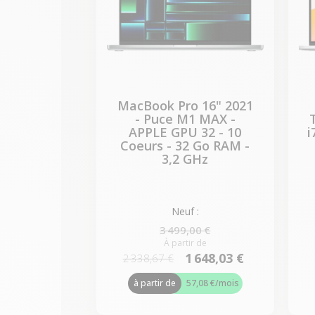
MacBook Pro 16" 2021
- Puce M1 MAX -
APPLE GPU 32 - 10
i
Coeurs - 32 Go RAM -
3,2 GHz
Neuf :
3 499,00 €
À partir de
1 648,03 €
2 338,67 €
à partir de
57,08 €
/mois