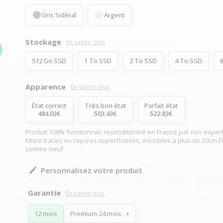
Gris Sidéral
Argent
Stockage
En savoir plus
512 Go SSD
1 To SSD
2 To SSD
4 To SSD
Apparence
En savoir plus
État correct
Très bon état
Parfait état
484.03€
503.43€
522.83€
Produit 100% fonctionnel, reconditionné en France par nos expert
Micro traces ou rayures superficielles, invisibles à plus de 20cm É
comme neuf
Personnalisez votre produit
Garantie
12 mois
Premium 24 mois : +