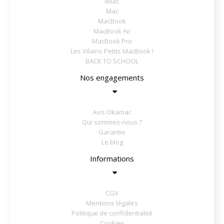
iMac
Mac
MacBook
MacBook Air
MacBook Pro
Les Vilains Petits MacBook !
BACK TO SCHOOL
Nos engagements
Avis Okamac
Qui sommes-nous ?
Garantie
Le blog
Informations
CGV
Mentions légales
Politique de confidentialité
Cookies