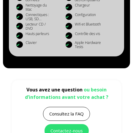
Nettoyage du
Chargeur
Mac
Connectiques :
Configuration
USB, SD...
Lecteur CD /
Wifi et Bluetooth
DVD
Hauts parleurs
Contrôle des vis
Clavier
Apple Hardware
Tests
Vous avez une question
ou besoin
d’informations avant votre achat ?
Consultez la FAQ
Contactez-nous