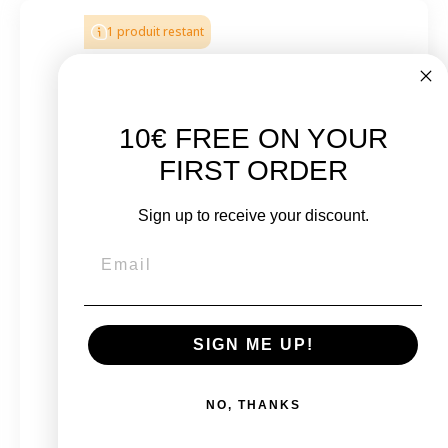
1 produit restant
10€ FREE ON YOUR
FIRST ORDER
Sign up to receive your discount.
MacBook Pro 14" 2021 - Puce M1 Pro - APPLE
GPU 14 - 8 Coeurs - 16 Go RAM - 3,2 GHz
SIGN ME UP!
À partir de
NO, THANKS
899,00 €
989,00 €