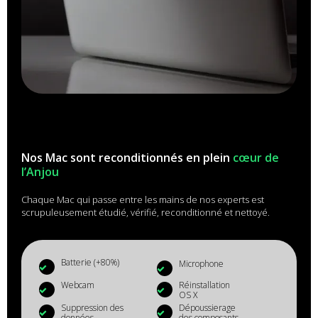
Nos Mac sont reconditionnés en plein
cœur de
l’Anjou
Chaque Mac qui passe entre les mains de nos experts est
scrupuleusement étudié, vérifié, reconditionné et nettoyé.
Batterie (+80%)
Microphone
Webcam
Réinstallation
OS X
Suppression des
Dépoussierage
données
des composants