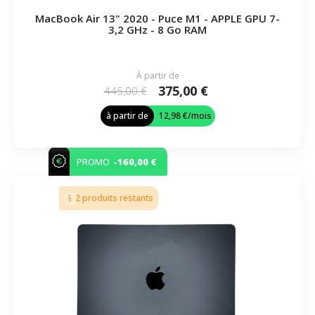
MacBook Air 13" 2020 - Puce M1 - APPLE GPU 7-
3,2 GHz - 8 Go RAM
À partir de
375,00 €
445,00 €
à partir de
12,98 €
/mois
-160,00 €
PROMO
2 produits restants