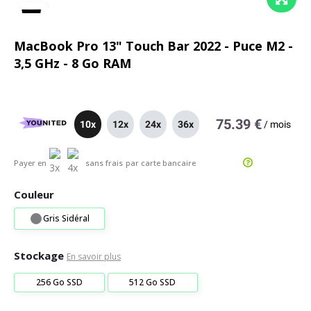
MacBook Pro 13" Touch Bar 2022 - Puce M2 -
3,5 GHz - 8 Go RAM
75.39 €
10x
12x
24x
36x
/
mois
Payer en
sans frais
par carte bancaire
Couleur
Gris Sidéral
Stockage
En savoir plus
256 Go SSD
512 Go SSD