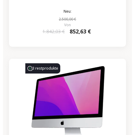
Neu:
2.500,00 €
Von
852,63 €
1.842,03 €
-339,50 €
SALES
3 restprodukte