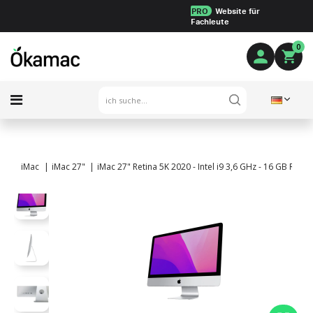
PRO
Website für
Fachleute
0
iMac
iMac 27"
iMac 27" Retina 5K 2020 - Intel i9 3,6 GHz - 16 GB RAM