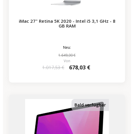
iMac 27" Retina 5K 2020 - Intel i5 3,1 GHz - 8
GB RAM
Neu:
1.649,00 €
Von
678,03 €
1.017,53 €
-339,50 €
SALES
Bald verfügbar