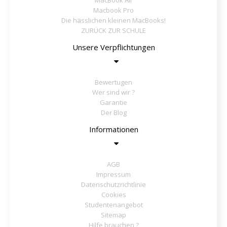
Macbook Pro
Die hässlichen kleinen MacBooks!
ZURÜCK ZUR SCHULE
Unsere Verpflichtungen
Bewertugen
Wer sind wir ?
Garantie
Der Blog
Informationen
AGB
Impressum
Datenschutzrichtlinie
Cookies
Studentenangebot
Sitemap
Hilfe brauchen ?