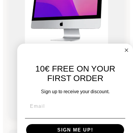
iMac 27" Retina 5K 2020 - Intel i5 3,1 GHz - 16
GB RAM
10€ FREE ON YOUR
FIRST ORDER
Neu:
2.249,00 €
Sign up to receive your discount.
Von
716,83 €
1.056,33 €
-354,05 €
SALES
SIGN ME UP!