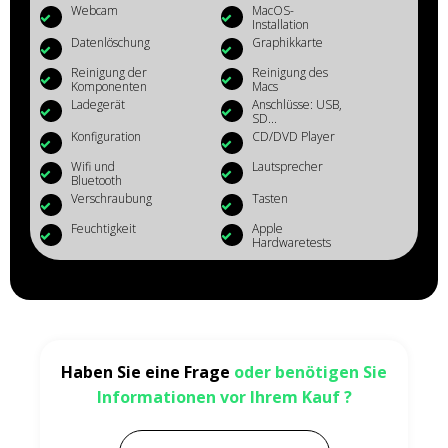
Webcam
MacOS-
Installation
Datenlöschung
Graphikkarte
Reinigung der
Reinigung des
Komponenten
Macs
Ladegerät
Anschlüsse: USB,
SD...
Konfiguration
CD/DVD Player
Wifi und
Lautsprecher
Bluetooth
Verschraubung
Tasten
Feuchtigkeit
Apple
Hardwaretests
Haben Sie eine Frage
oder benötigen Sie
Informationen vor Ihrem Kauf ?