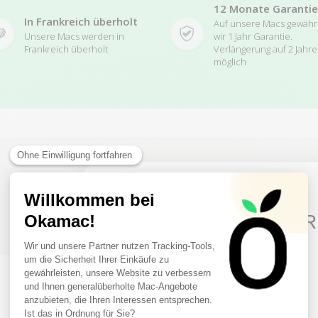
12 Monate Garantie
In Frankreich überholt
Auf unsere Macs gewäh
Unsere Macs werden in
wir 1 Jahr Garantie.
Frankreich überholt
Verlängerung auf 2 Jahre
möglich
Related Products
10€ FREE ON YOUR
FIRST ORDER
Sign up to receive your discount.