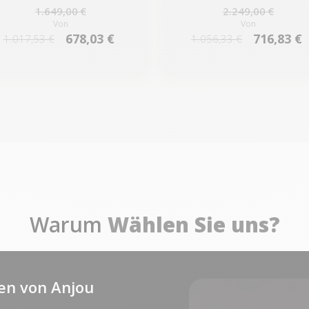
1.649,00 €
2.249,00 €
Von
Von
678,03 €
716,83 €
1.017,53 €
1.056,33 €
Warum
Wählen Sie uns?
en von Anjou