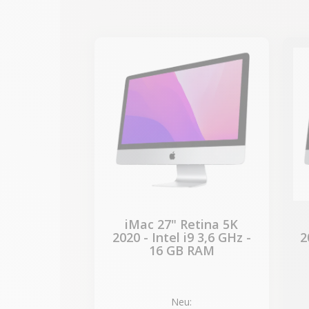
-989,40 €
SALES
iMac 27" Retina 5K
2020 - Intel i9 3,6 GHz -
2
16 GB RAM
Neu: