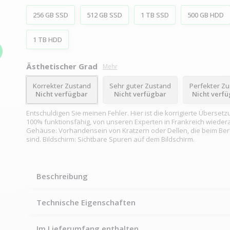
256 GB SSD
512 GB SSD
1 TB SSD
500 GB HDD
1 TB HDD
Ästhetischer Grad
Mehr
Korrekter Zustand
Sehr guter Zustand
Perfekter Z
Nicht verfügbar
Nicht verfügbar
Nicht verf
Entschuldigen Sie meinen Fehler. Hier ist die korrigierte Übersetz
100% funktionsfähig, von unseren Experten in Frankreich wiedera
Gehäuse: Vorhandensein von Kratzern oder Dellen, die beim Be
sind. Bildschirm: Sichtbare Spuren auf dem Bildschirm.
Beschreibung
Technische Eigenschaften
Im Lieferumfang enthalten