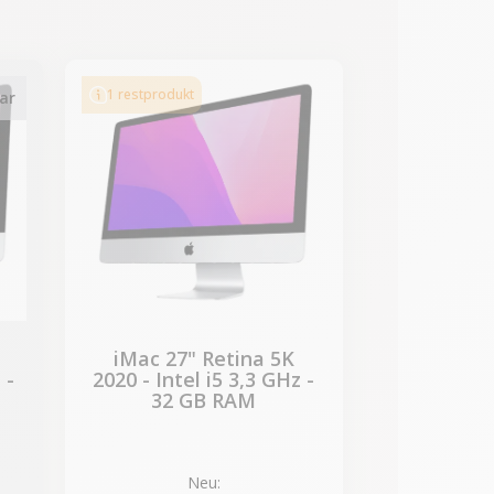
-339,50 €
SALES
1 restprodukt
ar
iMac 27" Retina 5K
 -
2020 - Intel i5 3,3 GHz -
32 GB RAM
Neu: