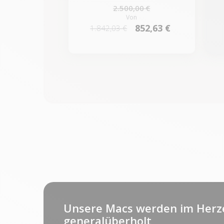
2.500,00 €
Von
852,63 €
1.842,03 €
Unsere Macs werden im Herz
generalüberholt