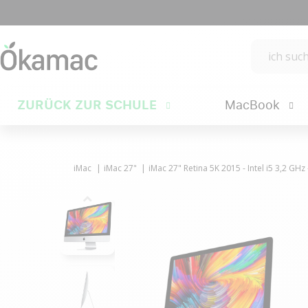
ZURÜCK ZUR SCHULE
MacBook
iMac
iMac 27"
iMac 27" Retina 5K 2015 - Intel i5 3,2 GH