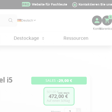
PRO
Website für Fachleute
Kontaktieren Sie uns
0
Deutsch
Destockage
Ressourcen
l i5
-29,00 €
SALES
501,00 €
inkl. MwSt.
472,00 €
Auf einen Schlag
Menge