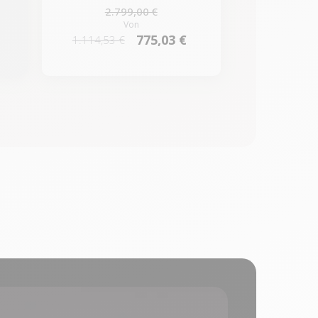
2.799,00 €
Von
775,03 €
1.114,53 €