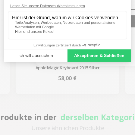
SIGN ME UP!
NO, THANKS
Apple Magic Keyboard 2015 Silber
Preis
58,00 €
rodukte in der
derselben Kategor
Unsere ähnlichen Produkte