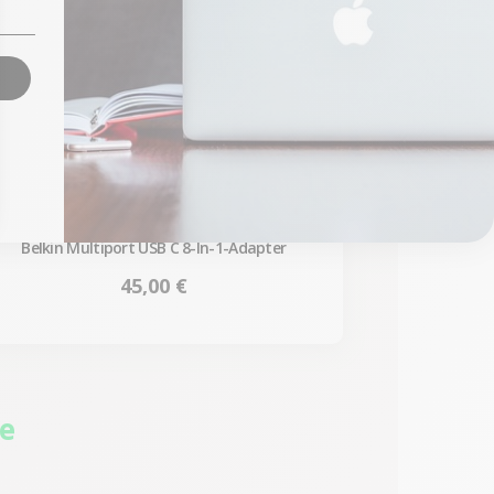
Belkin Multiport USB C 8-In-1-Adapter
Preis
45,00 €
ie