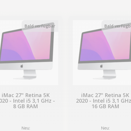
-339,50 €
-339,50 €
SALES
SALES
Bald verfügbar
Bald verfügb
iMac 27" Retina 5K
iMac 27" Retina 5K
020 - Intel i5 3,1 GHz -
2020 - Intel i5 3,1 GHz
8 GB RAM
16 GB RAM
Neu:
Neu: