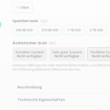
Silber
Speicherraum
Mehr
256 GB SSD
512 GB SSD
1 TB SSD
2 TB SSD
Ästhetischer Grad
Mehr
Korrekter Zustand
Sehr guter Zustand
Perfekter Z
Nicht verfügbar
Nicht verfügbar
Nicht verf
Gehäuse: Mikrospuren oder oberflächliche Kratzer, unsichtbar be
cm Entfernung. Bildschirm: Bildschirm wie neu.
Beschreibung
Technische Eigenschaften