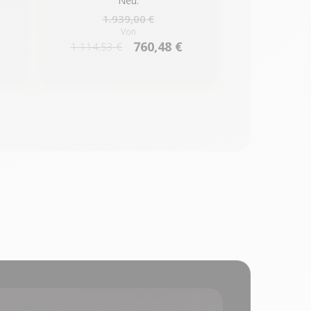
Neu:
1.939,00 €
Von
760,48 €
1.114,53 €