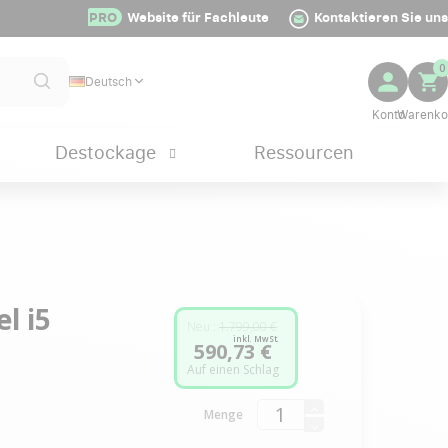
PRO
Website für Fachleute
Kontaktieren Sie uns
0
Deutsch
Destockage
Ressourcen
l i5
Neu :
1.799,00 €
inkl. MwSt.
590,73 €
Auf einen Schlag
Menge