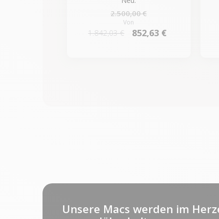
Neu:
2.500,00 €
Von
852,63 €
1.842,03 €
Unsere Macs werden im Herz