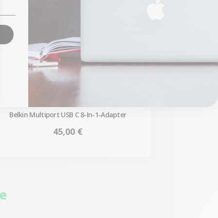
Belkin Multiport USB C 8-In-1-Adapter
Preis
45,00 €
ie