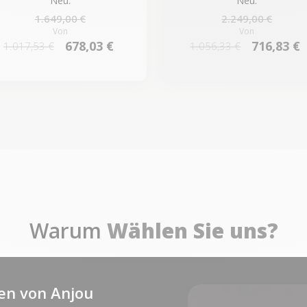
Neu:
Neu:
1.649,00 €
2.249,00 €
Von
Von
678,03 €
716,83 €
1.017,53 €
1.056,33 €
Warum
Wählen Sie uns?
en von Anjou