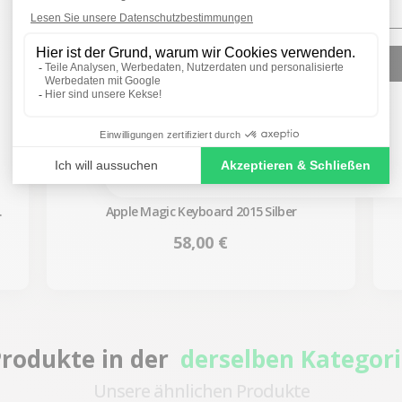
SIGN ME UP!
NO, THANKS
Apple Magic Keyboard 2015 Silber
Preis
58,00 €
rodukte in der
derselben Kategor
Unsere ähnlichen Produkte