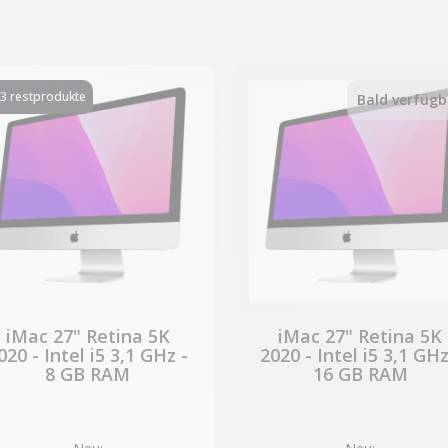
-339,50 €
-339,50 €
SALES
SALES
3 restprodukte
Bald verfügb
iMac 27" Retina 5K
iMac 27" Retina 5K
020 - Intel i5 3,1 GHz -
2020 - Intel i5 3,1 GHz
8 GB RAM
16 GB RAM