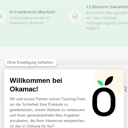
12 Monate Garantie
In Frankreich überholt
Auf unsere Macs gewäh
Unsere Macs werden in
wir 1 Jahr Garantie.
Frankreich überholt
Verlängerung auf 2 Jahre
möglich
Related Products
10€ FREE ON YOUR
FIRST ORDER
Sign up to receive your discount.