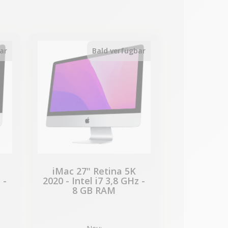
-354,05 €
SALES
ar
Bald verfügbar
iMac 27" Retina 5K
 -
2020 - Intel i7 3,8 GHz -
8 GB RAM