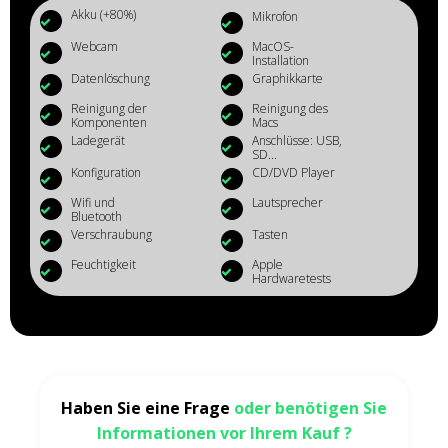
Akku (+80%)
Mikrofon
Webcam
MacOS-
Installation
Datenlöschung
Graphikkarte
Reinigung der
Reinigung des
Komponenten
Macs
Ladegerät
Anschlüsse: USB,
SD...
Konfiguration
CD/DVD Player
Wifi und
Lautsprecher
Bluetooth
Verschraubung
Tasten
Feuchtigkeit
Apple
Hardwaretests
Haben Sie eine Frage
oder benötigen Sie
Informationen vor Ihrem Kauf ?