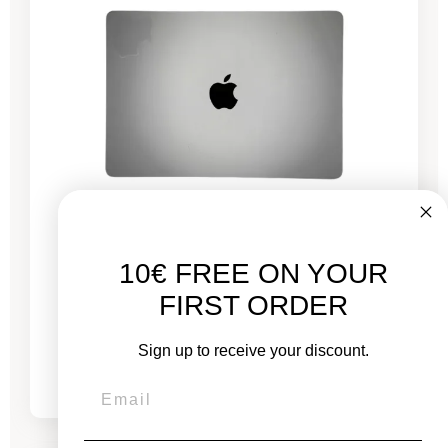
MacBook Pro 13" Touch Bar 2022 - Puce M2
10€ FREE ON YOUR
3,4 GHz - 8 GB RAM
FIRST ORDER
Von
Sign up to receive your discount.
689,00 €
775,00 €
-444,26 €
SALES