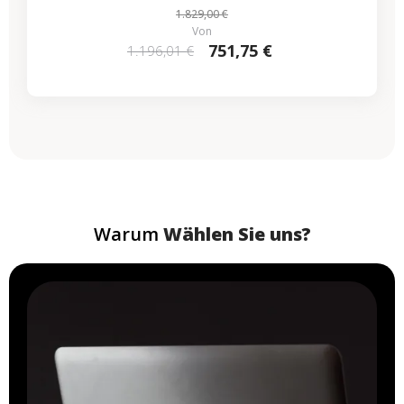
1.829,00 €
Von
751,75 €
1.196,01 €
Warum
Wählen Sie uns?