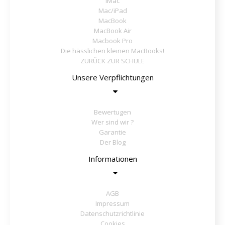
iMac
Mac/iPad
MacBook
MacBook Air
Macbook Pro
Die hässlichen kleinen MacBooks!
ZURÜCK ZUR SCHULE
Unsere Verpflichtungen
Bewertugen
Wer sind wir ?
Garantie
Der Blog
Informationen
AGB
Impressum
Datenschutzrichtlinie
Cookies