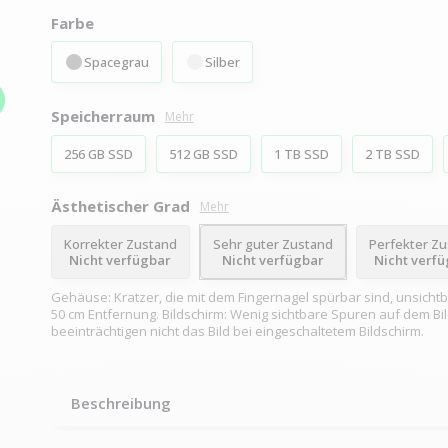
Farbe
Spacegrau
Silber
Speicherraum
Mehr
256 GB SSD
512 GB SSD
1 TB SSD
2 TB SSD
Ästhetischer Grad
Mehr
Korrekter Zustand
Sehr guter Zustand
Perfekter Z
Nicht verfügbar
Nicht verfügbar
Nicht verf
Gehäuse: Kratzer, die mit dem Fingernagel spürbar sind, unsichtb
50 cm Entfernung. Bildschirm: Wenig sichtbare Spuren auf dem Bil
beeinträchtigen nicht das Bild bei eingeschaltetem Bildschirm.
Beschreibung