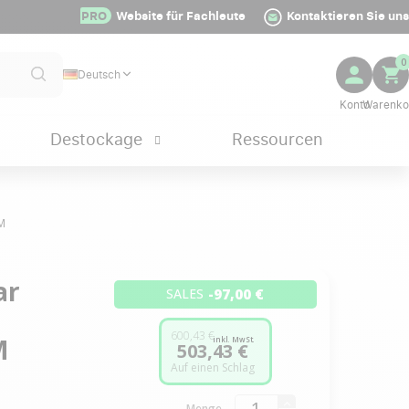
PRO
Website für Fachleute
Kontaktieren Sie uns
0
Deutsch
Destockage
Ressourcen
M
ar
-97,00 €
SALES
600,43 €
M
inkl. MwSt.
503,43 €
Auf einen Schlag
Menge