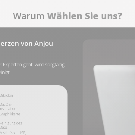
Warum
Wählen Sie uns?
erzen von Anjou
Experten geht, wird sorgfältig
inigt.
Mikrofon
MacOS-
Installation
Graphikkarte
Reinigung des
Macs
Anschlüsse: USB,