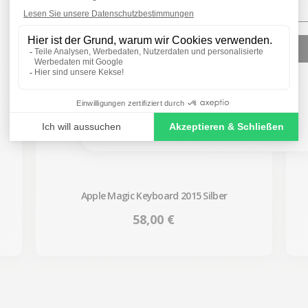
SIGN ME UP!
NO, THANKS
Apple Magic Keyboard 2015 Silber
Preis
58,00 €