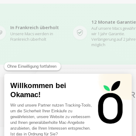
12 Monate Garantie
In Frankreich überholt
Auf unsere Macs gewäh
Unsere Macs werden in
wir 1 Jahr Garantie.
Frankreich überholt
Verlängerung auf 2 Jahre
möglich
10€ FREE ON YOUR
FIRST ORDER
Related Products
Sign up to receive your discount.