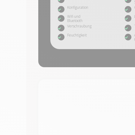
Konfiguration
Wifi und
Bluetooth
Verschraubung
Feuchtigkeit