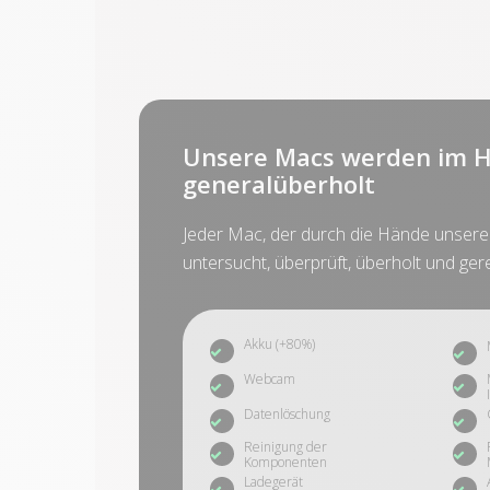
Unsere Macs werden im H
generalüberholt
Jeder Mac, der durch die Hände unserer 
untersucht, überprüft, überholt und gere
Akku (+80%)
Webcam
Datenlöschung
Reinigung der
Komponenten
Ladegerät