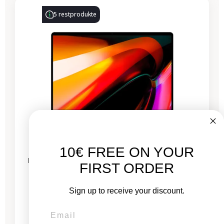
5 restprodukte
10€ FREE ON YOUR
MacBook Pro 16 Zoll Touch Bar 2019 – Intel i7
FIRST ORDER
2,6 GHz – 16 GB RAM
Sign up to receive your discount.
Neu:
1.399,00 €