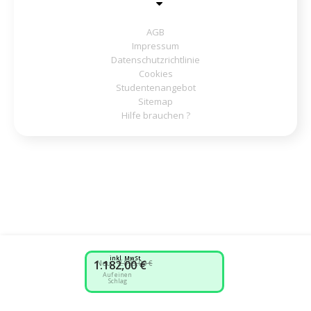
AGB
Impressum
Datenschutzrichtlinie
Cookies
Studentenangebot
Sitemap
Hilfe brauchen ?
inkl. MwSt.
1.182,00 €
Neu :
2.899,00 €
Auf einen
Schlag