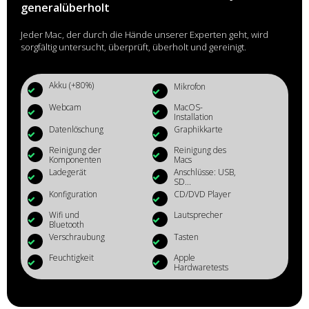
generalüberholt
Jeder Mac, der durch die Hände unserer Experten geht, wird
sorgfältig untersucht, überprüft, überholt und gereinigt.
Akku (+80%)
Mikrofon
Webcam
MacOS-
Installation
Datenlöschung
Graphikkarte
Reinigung der
Reinigung des
Komponenten
Macs
Ladegerät
Anschlüsse: USB,
SD...
Konfiguration
CD/DVD Player
Wifi und
Lautsprecher
Bluetooth
Verschraubung
Tasten
Feuchtigkeit
Apple
Hardwaretests