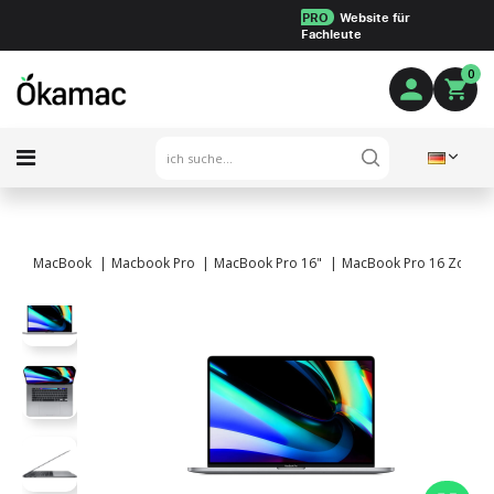
PRO
Website für
Fachleute
0
MacBook
Macbook Pro
MacBook Pro 16"
MacBook Pro 16 Zoll Tou