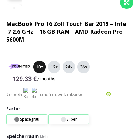
MacBook Pro 16 Zoll Touch Bar 2019 – Intel
i7 2,6 GHz – 16 GB RAM - AMD Radeon Pro
5600M
10x
12x
24x
36x
129.33 €
/
months
Zahler de
sans frais
per Bankkarte
Farbe
Spacegrau
Silber
Speicherraum
Mehr