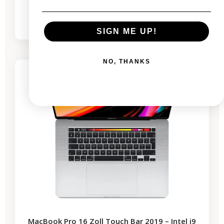
Von
484,03 €
1.206,68 €
SIGN ME UP!
-641,17 €
SALES
NO, THANKS
3 restprodukte
MacBook Pro 16 Zoll Touch Bar 2019 – Intel i9