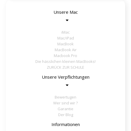
Unsere Mac
iMac
Mac/iPad
MacBook
MacBook Air
Macbook Pro
Die hässlichen kleinen MacBooks!
ZURÜCK ZUR SCHULE
Unsere Verpflichtungen
Bewertugen
Wer sind wir ?
Garantie
Der Blog
Informationen