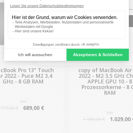
SIGN ME UP!
NO, THANKS
cBook Pro 13" Touch
copy of MacBook Air
r 2022 - Puce M2 3,4
2022 - M2 3,5 GHz Ch
GHz - 8 GB RAM
APPLE GPU 10 - 8
Prozessorkerne - 8 
RAM
Von
689,00 €
775,00 €
Von
1.029,00 
1.189,00 €