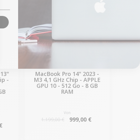
 13"
MacBook Pro 14" 2023 -
ip -
M3 4,1 GHz Chip - APPLE
GPU 10 - 512 Go - 8 GB
GB
RAM
Von
999,00 €
1.199,00 €
€