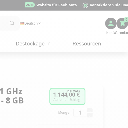
PRO
Website für Fachleute
Kontaktieren Sie uns
0
Deutsch
Destockage
Ressourcen
,1 GHz
inkl. MwSt.
1.144,00 €
 - 8 GB
Auf einen Schlag
Menge