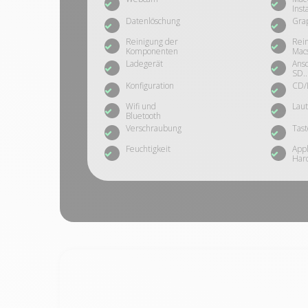
Inst
Datenlöschung
Gra
Reinigung der
Rein
Komponenten
Mac
Ladegerät
Ansc
SD..
Konfiguration
CD/
Wifi und
Lau
Bluetooth
Verschraubung
Tas
Feuchtigkeit
App
Har