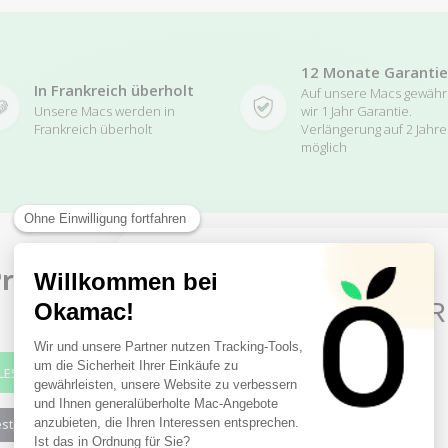
12 Monate Garantie
In Frankreich überholt
Auf unsere Macs gewäh
Unsere Macs werden in
wir 1 Jahr Garantie.
Frankreich überholt
Verlängerung auf 2 Jahre
möglich
rodukte in der
derselben Kategor
10€ FREE ON YOUR
Unsere ähnlichen Produkte
FIRST ORDER
-86,00 €
-160,00 €
LES
SALES
Sign up to receive your discount.
estprodukte
2 restprodukte