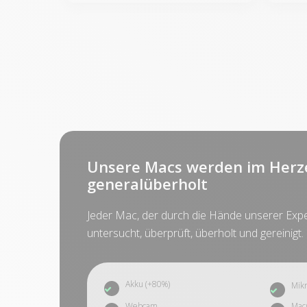
Unsere Macs werden im Herz
generalüberholt
Jeder Mac, der durch die Hände unserer Exper
untersucht, überprüft, überholt und gereinigt.
Akku (+80%)
Mikr
Webcam
Mac