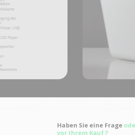
allation
phikkarte
igung des
s
hlüsse: USB,
.
DVD Player
tsprecher
ten
le
dwaretests
Haben Sie eine Frage
ode
vor Ihrem Kauf ?