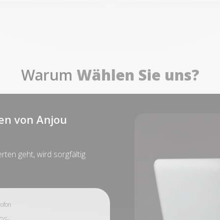
Warum
Wählen Sie uns?
en von Anjou
ten geht, wird sorgfältig
ofon
OS-