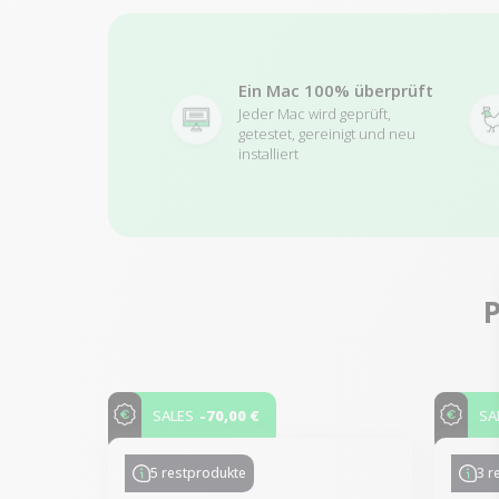
Ein Mac 100% überprüft
Jeder Mac wird geprüft,
getestet, gereinigt und neu
installiert
P
-70,00 €
SALES
SA
5 restprodukte
3 r